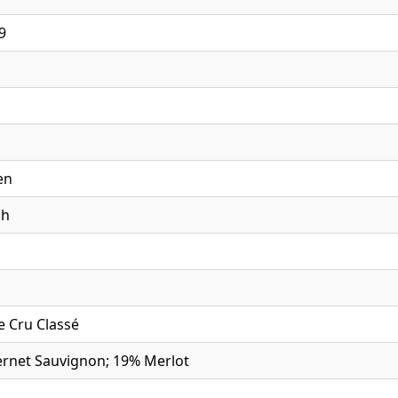
9
en
ch
 Cru Classé
rnet Sauvignon; 19% Merlot