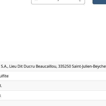
ie S.A., Lieu Dit Ducru Beaucaillou, 335250 Saint-Julien-Beyche
ulfite
l.
x