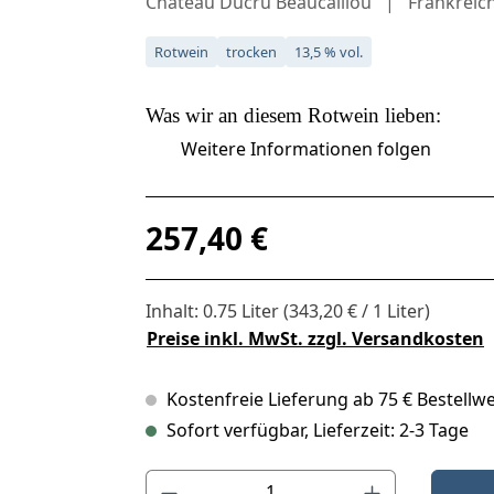
Château Ducru Beaucaillou
Frankreic
Rotwein
trocken
13,5 % vol.
Was wir an diesem
Rotwein
lieben:
Weitere Informationen folgen
Regulärer Preis:
257,40 €
Inhalt:
0.75 Liter
(343,20 € / 1 Liter)
Preise inkl. MwSt. zzgl. Versandkosten
Kostenfreie Lieferung ab 75 € Bestellwe
Sofort verfügbar, Lieferzeit: 2-3 Tage
Produkt Anzahl: Gib den gewünschten Wert ein o