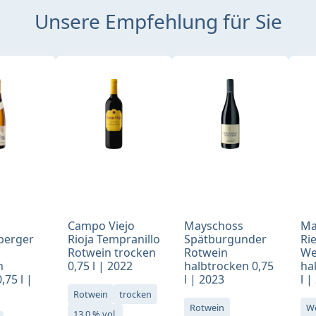
Unsere Empfehlung für Sie
Campo Viejo
Mayschoss
Ma
berger
Rioja Tempranillo
Spätburgunder
Ri
Rotwein trocken
Rotwein
We
n
0,75 l | 2022
halbtrocken 0,75
ha
,75 l |
l | 2023
l |
Rotwein
trocken
Rotwein
W
13,0 % vol.