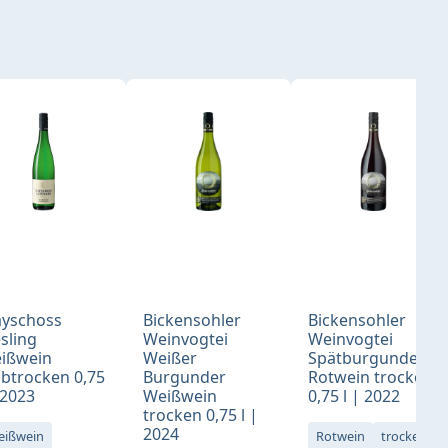
yschoss
Bickensohler
Bickensohler
esling
Weinvogtei
Weinvogtei
ißwein
Weißer
Spätburgunder
lbtrocken 0,75
Burgunder
Rotwein trocken
 2023
Weißwein
0,75 l | 2022
trocken 0,75 l |
2024
eißwein
Rotwein
trocken