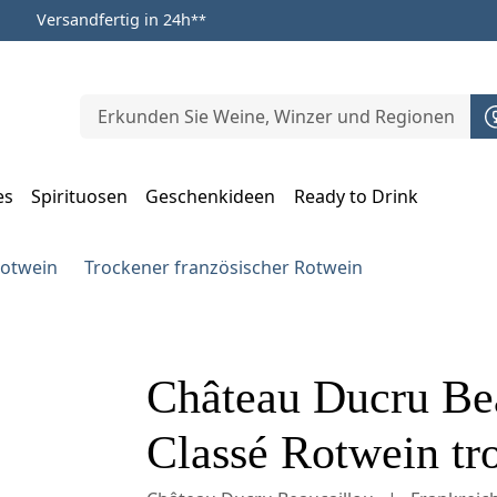
Versandfertig in 24h
**
es
Spirituosen
Geschenkideen
Ready to Drink
m Öffnen, Escape zum Schließen
Rotwein
Trockener französischer Rotwein
Château Ducru Be
Classé Rotwein tro