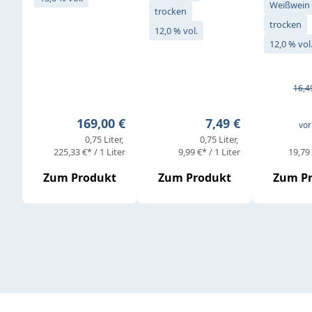
Weißwein
trocken
trocken
12,0 % vol.
12,0 % vol
Verkaufs
Regul
16,4
Regulärer Preis:
Regulärer Preis:
169,00 €
7,49 €
vor
0,75 Liter
0,75 Liter
225,33 €* / 1 Liter
9,99 €* / 1 Liter
19,79 
Zum Produkt
Zum Produkt
Zum P