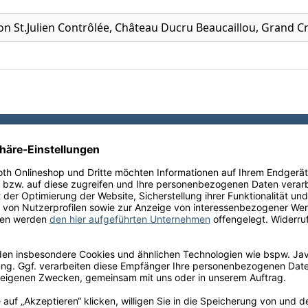
on St.Julien Contrôlée, Château Ducru Beaucaillou, Grand Cr
Ihre Schneekloth-Vorteile
tionen, kostenfreie Lieferung innerhalb Deutschlands sow
perfekte Weinauswahl.