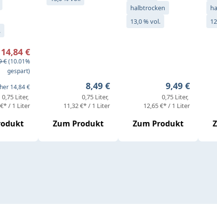
halbtrocken
ha
13,0 % vol.
12
.
preis:
14,84 €
ärer Preis:
9 €
(10.01%
gespart)
Regulärer Preis:
Regulärer Pr
8,49 €
9,49 €
her 14,84 €
0,75 Liter
0,75 Liter
0,75 Liter
€* / 1 Liter
11,32 €* / 1 Liter
12,65 €* / 1 Liter
rodukt
Zum Produkt
Zum Produkt