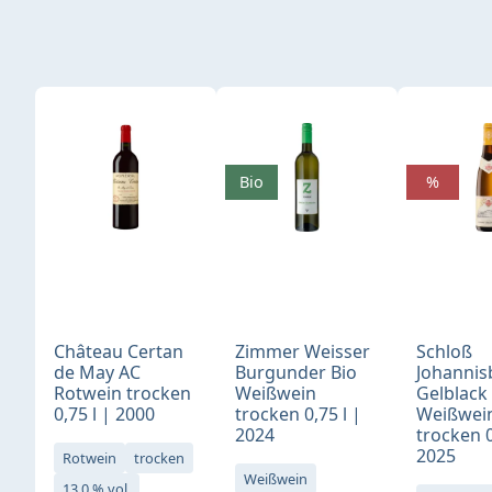
Produktgalerie überspringen
Bio
%
Château Certan
Zimmer Weisser
Schloß
de May AC
Burgunder Bio
Johannis
Rotwein trocken
Weißwein
Gelblack
0,75 l | 2000
trocken 0,75 l |
Weißwei
2024
trocken 0
2025
Rotwein
trocken
Weißwein
13,0 % vol.