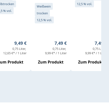
lbtrocken
12,5 % vol.
Weißwein
,5 % vol.
trocken
12,5 % vol.
eis:
Regulärer Preis:
Regulärer Preis:
Regulär
9,49 €
7,49 €
7,49 €
0,75 Liter
0,75 Liter
0,75 Liter
12,65 €* / 1 Liter
9,99 €* / 1 Liter
9,99 €* / 1 Liter
Zum Produkt
Zum Produkt
Zum Produkt