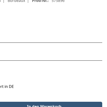
h
Bordeaux
Prod-Nr.:
575896
rt in DE
der benutze die Schaltflächen um die Anzahl zu erhöhen oder zu redu
In den Warenkorb