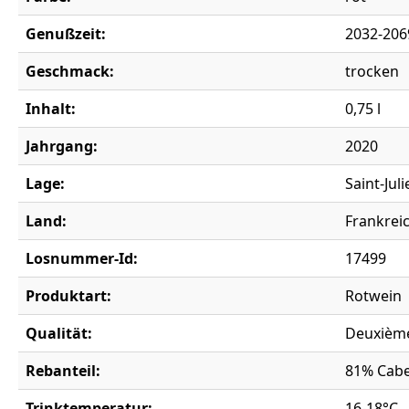
Genußzeit:
2032-206
Geschmack:
trocken
Inhalt:
0,75 l
Jahrgang:
2020
Lage:
Saint-Juli
Land:
Frankrei
Losnummer-Id:
17499
Produktart:
Rotwein
Qualität:
Deuxième
Rebanteil:
81% Cabe
Trinktemperatur:
16-18°C