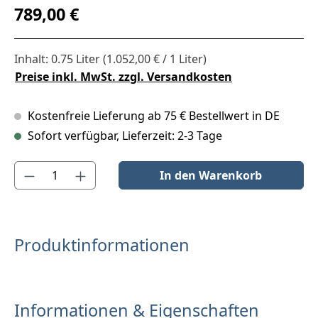
Regulärer Preis:
789,00 €
Inhalt:
0.75 Liter
(1.052,00 € / 1 Liter)
Preise inkl. MwSt. zzgl. Versandkosten
Kostenfreie Lieferung ab 75 € Bestellwert in DE
Sofort verfügbar, Lieferzeit: 2-3 Tage
Produkt Anzahl: Gib den gewünschten Wert ein oder benutze die S
In den Warenkorb
Produktinformationen
Informationen & Eigenschaften