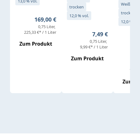
13,0 % vol.
Weißwein
trocken
trocken
12,0 % vol.
Regulärer Preis:
169,00 €
12,0 % vol
0,75 Liter
Verkaufs
225,33 €* / 1 Liter
Regulärer Preis:
7,49 €
0,75 Liter
Regul
16,4
Zum Produkt
9,99 €* / 1 Liter
Zum Produkt
vor
19,79 
Zum P