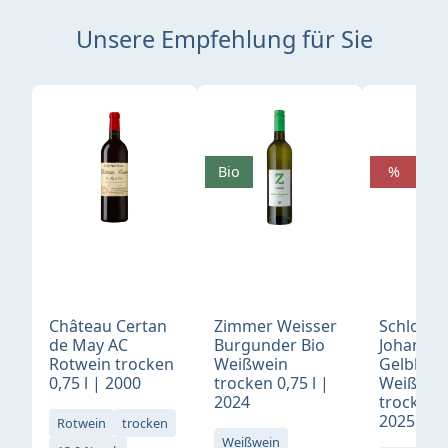
Unsere Empfehlung für Sie
Produktgalerie überspringen
Bio
%
Château Certan
Zimmer Weisser
Schloß
de May AC
Burgunder Bio
Johannis
Rotwein trocken
Weißwein
Gelblack
0,75 l | 2000
trocken 0,75 l |
Weißwei
2024
trocken 0
2025
Rotwein
trocken
Weißwein