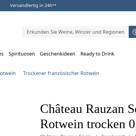
Versandfertig in 24h
**
es
Spirituosen
Geschenkideen
Ready to Drink
m Öffnen, Escape zum Schließen
Rotwein
Trockener französischer Rotwein
Château Rauzan S
Rotwein trocken 0,