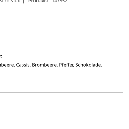
Bordeaux
Prod-Nr.:
147552
t
beere, Cassis, Brombeere, Pfeffer, Schokolade,