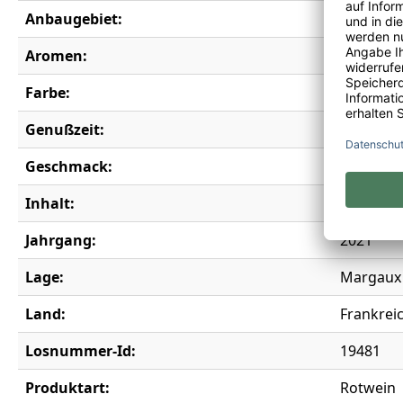
Anbaugebiet:
Bordeau
Aromen:
Bitteror
Farbe:
rot
Genußzeit:
2027-204
Geschmack:
trocken
Inhalt:
0,75 l
Jahrgang:
2021
Lage:
Margaux
Land:
Frankrei
Losnummer-Id:
19481
Produktart:
Rotwein