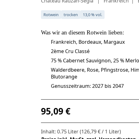
Château Rauzan-Ségla
Frankreich
Rotwein
trocken
13,0 % vol.
Was wir an diesem
Rotwein
lieben:
Frankreich, Bordeaux, Margaux
2ème Cru Classé
75 % Cabernet Sauvignon, 25 % Merlo
Walderdbeere, Rose, Pfingstrose, Him
Blutorange
Genusszeitraum: 2027 bis 2047
Regulärer Preis:
95,09 €
Inhalt:
0.75 Liter
(126,79 € / 1 Liter)