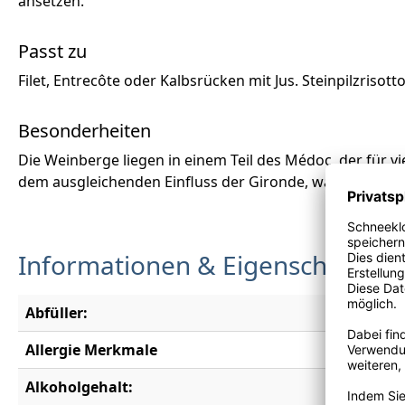
ansetzen.
Passt zu
Filet, Entrecôte oder Kalbsrücken mit Jus. Steinpilzrisot
Besonderheiten
Die Weinberge liegen in einem Teil des Médoc, der für v
dem ausgleichenden Einfluss der Gironde, was Tempera
Informationen & Eigenschaften
Abfüller:
Château 
Allergie Merkmale
Enthält S
Alkoholgehalt:
13,0 % vo