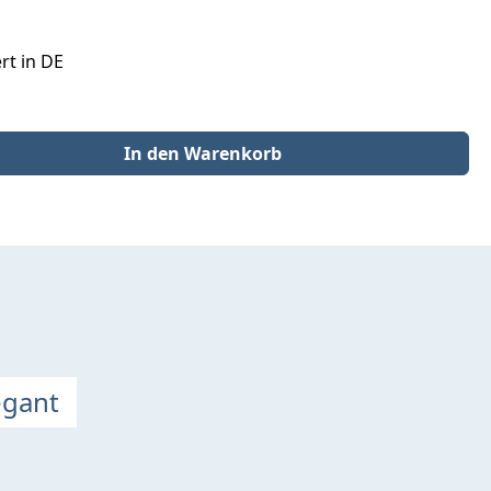
rt in DE
der benutze die Schaltflächen um die Anzahl zu erhöhen oder zu redu
In den Warenkorb
egant