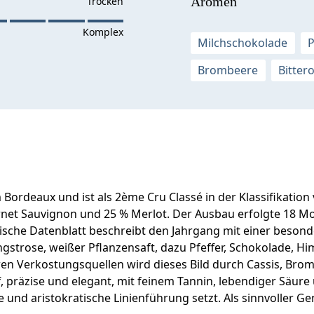
Aromen
Milchschokolade
P
Brombeere
Bitter
rdeaux und ist als 2ème Cru Classé in der Klassifikation 
net Sauvignon und 25 % Merlot. Der Ausbau erfolgte 18 Mon
hnische Datenblatt beschreibt den Jahrgang mit einer beson
gstrose, weißer Pflanzensaft, dazu Pfeffer, Schokolade, 
ren Verkostungsquellen wird dieses Bild durch Cassis, Br
 präzise und elegant, mit feinem Tannin, lebendiger Säure 
 und aristokratische Linienführung setzt. Als sinnvoller Ge