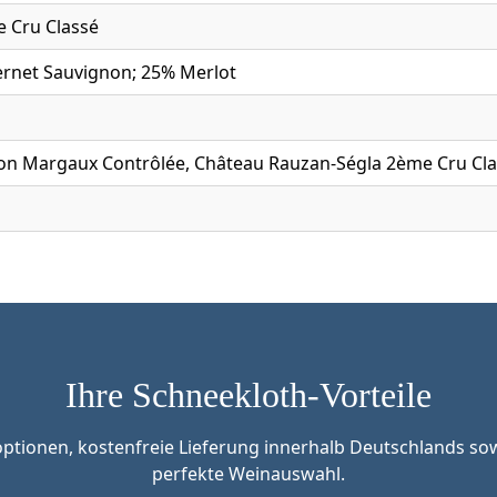
 Cru Classé
rnet Sauvignon; 25% Merlot
ion Margaux Contrôlée, Château Rauzan-Ségla 2ème Cru Clas
Ihre Schneekloth-Vorteile
tionen, kostenfreie Lieferung innerhalb Deutschlands sow
perfekte Weinauswahl.