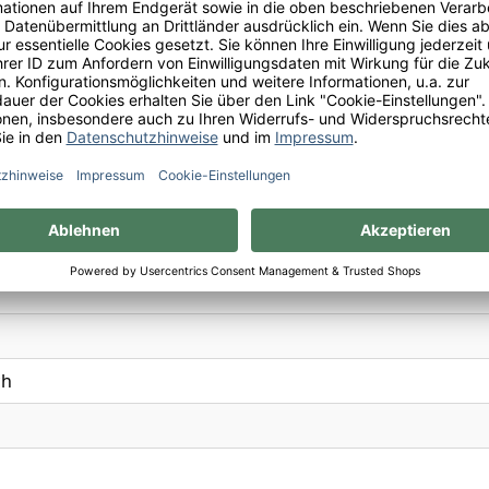
x
ange, Brombeere, Cassis, Erdbeere, Himbeere, Milchschokola
7
ch