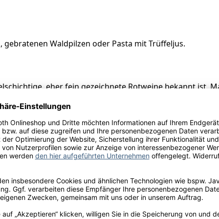
to, gebratenen Waldpilzen oder Pasta mit Trüffeljus.
ielschichtige, eher fein gezeichnete Rotweine bekannt ist. 
turschwankungen mildert und eine lange Vegetationsperio
Rauzan-Ségla, Rue Alexis Millardet, 33460 Margaux-Cantena
ulfite
l.