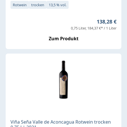
Rotwein
trocken
13,5 % vol.
Regulärer Pr
138,28 €
0,75 Liter
184,37 €* / 1 Liter
Zum Produkt
Viña Seña Valle de Aconcagua Rotwein trocken