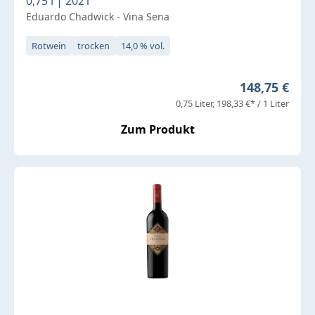
0,75 l | 2021
Eduardo Chadwick - Vina Sena
Rotwein
trocken
14,0 % vol.
Regulärer Pr
148,75 €
0,75 Liter
198,33 €* / 1 Liter
Zum Produkt