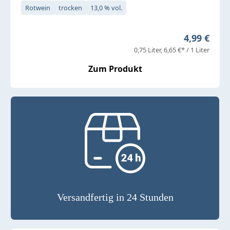
Rotwein
trocken
13,0 % vol.
Regulärer 
4,99 €
0,75 Liter
6,65 €* / 1 Liter
Zum Produkt
Versandfertig in 24 Stunden