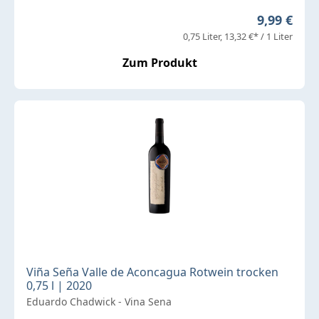
Regulärer 
9,99 €
0,75 Liter
13,32 €* / 1 Liter
Zum Produkt
Viña Seña Valle de Aconcagua Rotwein trocken
0,75 l | 2020
Eduardo Chadwick - Vina Sena