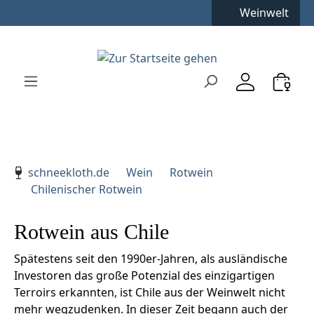
Weinwelt
Zum Hauptinhalt springen
Zur Suche springen
Zur Hauptnavigation springen
Verwenden Sie die Pfeiltasten zur Navigation, Enter zu
schneekloth.de
Wein
Rotwein
Chilenischer Rotwein
Rotwein aus Chile
Spätestens seit den 1990er-Jahren, als ausländische
Investoren das große Potenzial des einzigartigen
Terroirs erkannten, ist Chile aus der Weinwelt nicht
mehr wegzudenken. In dieser Zeit begann auch der