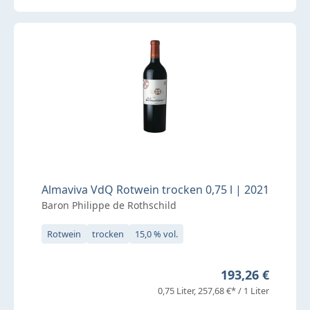
Almaviva VdQ Rotwein trocken 0,75 l | 2021
Baron Philippe de Rothschild
Rotwein
trocken
15,0 % vol.
Regulärer Preis
193,26 €
0,75 Liter
257,68 €* / 1 Liter