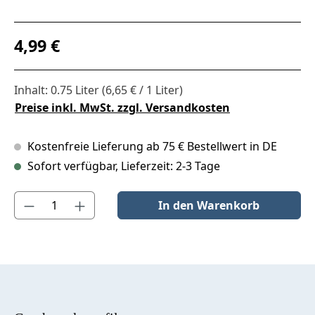
Regulärer Preis:
4,99 €
Inhalt:
0.75 Liter
(6,65 € / 1 Liter)
Preise inkl. MwSt. zzgl. Versandkosten
Kostenfreie Lieferung ab 75 € Bestellwert in DE
Sofort verfügbar, Lieferzeit: 2-3 Tage
Produkt Anzahl: Gib den gewünschten Wert ein oder benutze die S
In den Warenkorb