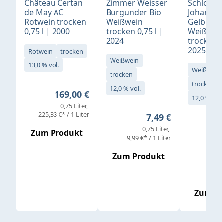
Château Certan
Zimmer Weisser
Schloß
de May AC
Burgunder Bio
Johannis
Rotwein trocken
Weißwein
Gelblack
0,75 l | 2000
trocken 0,75 l |
Weißwei
2024
trocken 0
2025
Rotwein
trocken
Weißwein
13,0 % vol.
Weißwein
trocken
trocken
12,0 % vol.
Regulärer Preis:
169,00 €
12,0 % vol
0,75 Liter
Verkaufs
225,33 €* / 1 Liter
Regulärer Preis:
7,49 €
0,75 Liter
Regul
16,4
Zum Produkt
9,99 €* / 1 Liter
Zum Produkt
vor
19,79 
Zum P