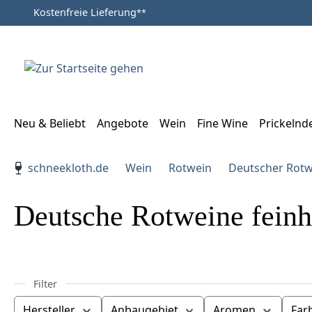
Kostenfreie Lieferung
**
Zum Hauptinhalt springen
Zur Suche springen
Zur Hauptnavigation springen
Neu & Beliebt
Angebote
Wein
Fine Wine
Prickelnd
Verwenden Sie die Pfeiltasten zur Navigation, Enter zu
schneekloth.de
Wein
Rotwein
Deutscher Rotw
Deutsche Rotweine feinh
Hersteller
Anbaugebiet
Aromen
Far