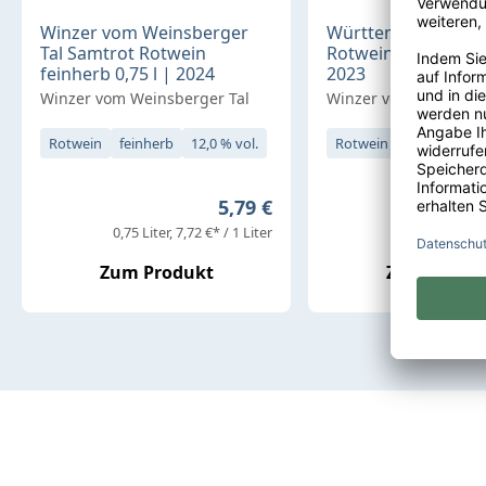
Winzer vom Weinsberger
Württemberger Tro
Tal Samtrot Rotwein
Rotwein feinherb 0,
feinherb 0,75 l | 2024
2023
Winzer vom Weinsberger Tal
Winzer vom Weinsber
Rotwein
feinherb
12,0 % vol.
Rotwein
feinherb
1
Regulärer Preis:
5,79 €
0,75 Liter
7,72 €* / 1 Liter
0,75 Liter
7,99
Zum Produkt
Zum Produ