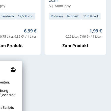
2024
igny
S.J. Montigny
feinherb
12,5 % vol.
Rotwein
feinherb
11,0 % vol.
Regulärer Preis:
Regulärer 
6,99 €
1,99 €
0,75 Liter
9,32 €* / 1 Liter
0,25 Liter
7,96 €* / 1 Liter
um Produkt
Zum Produkt