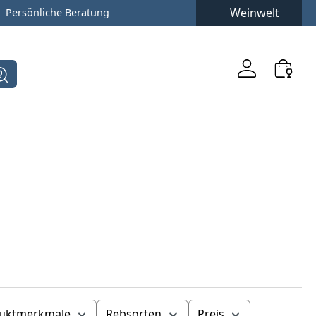
Weinwelt
Persönliche Beratung
uktmerkmale
Rebsorten
Preis