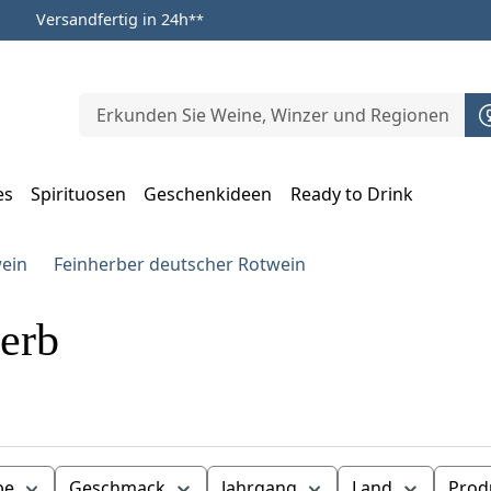
Versandfertig in 24h
**
es
Spirituosen
Geschenkideen
Ready to Drink
m Öffnen, Escape zum Schließen
ein
Feinherber deutscher Rotwein
erb
be
Geschmack
Jahrgang
Land
Prod