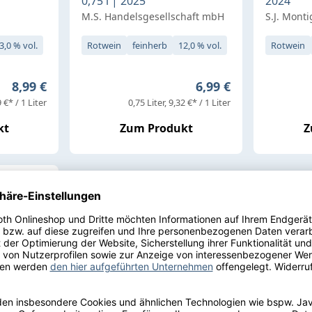
0,75 l | 2025
2024
M.S. Handelsgesellschaft mbH
S.J. Mont
3,0 % vol.
Rotwein
feinherb
12,0 % vol.
Rotwein
Regulärer Preis:
Regulärer Preis:
8,99 €
6,99 €
 €* / 1 Liter
0,75 Liter
9,32 €* / 1 Liter
kt
Zum Produkt
Z