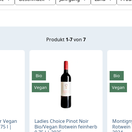
Produkt
1-7
von
7
Bio
Bio
Vegan
Vegan
r Vegan
Ladies Choice Pinot Noir
Montign
75 l |
Bio/Vegan Rotwein feinherb
Rotwein 