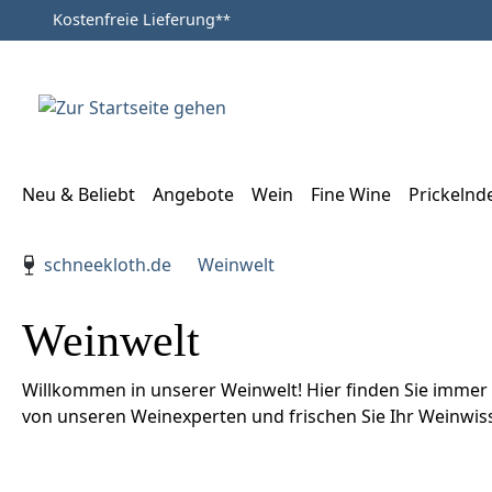
Kostenfreie Lieferung
**
Zum Hauptinhalt springen
Zur Suche springen
Zur Hauptnavigation springen
Neu & Beliebt
Angebote
Wein
Fine Wine
Prickelnd
Verwenden Sie die Pfeiltasten zur Navigation, Enter zu
schneekloth.de
Weinwelt
Weinwelt
Willkommen in unserer Weinwelt! Hier finden Sie immer 
von unseren Weinexperten und frischen Sie Ihr Weinwiss