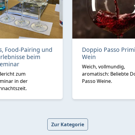
s, Food-Pairing und
Doppio Passo Primi
rlebnisse beim
Wein
eminar
Weich, vollmundig,
Bericht zum
aromatisch: Beliebte D
minar in der
Passo Weine.
hnachtszeit.
Zur Kategorie