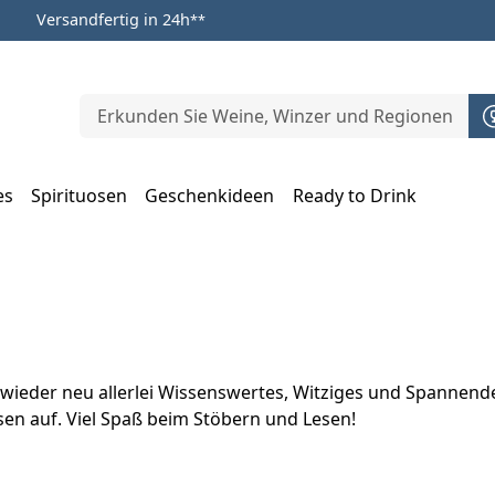
Versandfertig in 24h
**
es
Spirituosen
Geschenkideen
Ready to Drink
m Öffnen, Escape zum Schließen
wieder neu allerlei Wissenswertes, Witziges und Spannende
en auf. Viel Spaß beim Stöbern und Lesen!