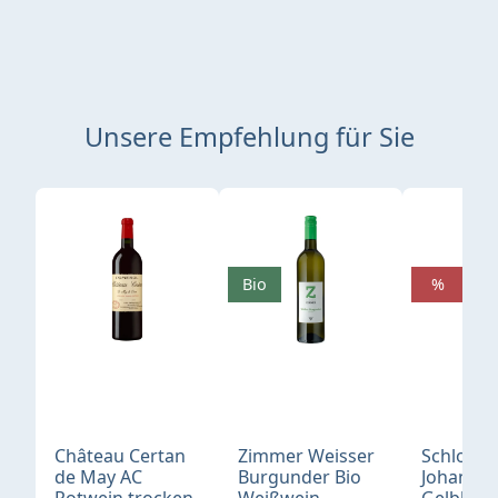
Unsere Empfehlung für Sie
Produktgalerie überspringen
Bio
%
Château Certan
Zimmer Weisser
Schloß
de May AC
Burgunder Bio
Johannis
Rotwein trocken
Weißwein
Gelblack