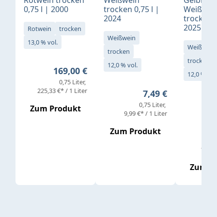
0,75 l | 2000
trocken 0,75 l |
Weißwei
2024
trocken 0
2025
Rotwein
trocken
Weißwein
13,0 % vol.
Weißwein
trocken
trocken
12,0 % vol.
Regulärer Preis:
169,00 €
12,0 % vol
0,75 Liter
Verkaufs
225,33 €* / 1 Liter
Regulärer Preis:
7,49 €
0,75 Liter
Regul
16,4
Zum Produkt
9,99 €* / 1 Liter
Zum Produkt
vor
19,79 
Zum P