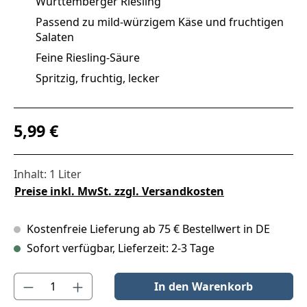
Württemberger Riesling
Passend zu mild-würzigem Käse und fruchtigen
Salaten
Feine Riesling-Säure
Spritzig, fruchtig, lecker
Regulärer Preis:
5,99 €
Inhalt:
1 Liter
Preise inkl. MwSt. zzgl. Versandkosten
Kostenfreie Lieferung ab 75 € Bestellwert in DE
Sofort verfügbar, Lieferzeit: 2-3 Tage
Produkt Anzahl: Gib den gewünschten Wert ein oder benutze die S
In den Warenkorb