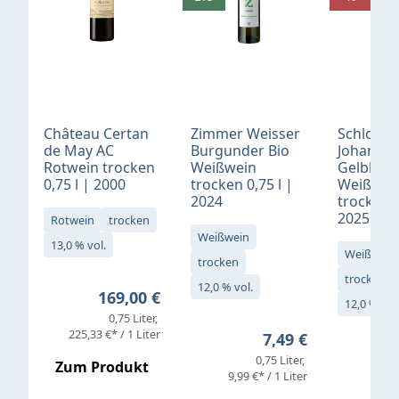
Château Certan
Zimmer Weisser
Schloß
de May AC
Burgunder Bio
Johannis
Rotwein trocken
Weißwein
Gelblack
0,75 l | 2000
trocken 0,75 l |
Weißwei
2024
trocken 0
2025
Rotwein
trocken
Weißwein
13,0 % vol.
Weißwein
trocken
trocken
12,0 % vol.
Regulärer Preis:
169,00 €
12,0 % vol
0,75 Liter
Verkaufs
225,33 €* / 1 Liter
Regulärer Preis:
7,49 €
0,75 Liter
Regul
16,4
Zum Produkt
9,99 €* / 1 Liter