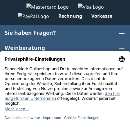
Rechnung
Vorkasse
Sie haben Fragen?
Weinberatung
Informationen
Weinkategorien
Internationaler Wein
* Alle Preise inkl. gesetzl. Mehrwertsteuer zzgl.
Versandkosten
und ggf. Nachnahmegebühren, wenn nicht
anders angegeben. Bioprodukte im Bio-Kontrollverfahren
bei der ABCERT AG DE-ÖKO-006 |
Cookie-Einstellungen