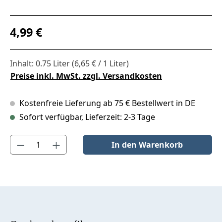
Regulärer Preis:
4,99 €
Inhalt:
0.75 Liter
(6,65 € / 1 Liter)
Preise inkl. MwSt. zzgl. Versandkosten
Kostenfreie Lieferung ab 75 € Bestellwert in DE
Sofort verfügbar, Lieferzeit: 2-3 Tage
Produkt Anzahl: Gib den gewünschten Wert ein oder benutze die S
In den Warenkorb