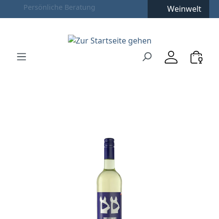
Weinwelt
Zum Hauptinhalt springen
Zur Suche springen
Zur Hauptnavigation springen
Verwenden Sie die Pfeiltasten zur Navigation, Enter zu
Bildergalerie überspringen