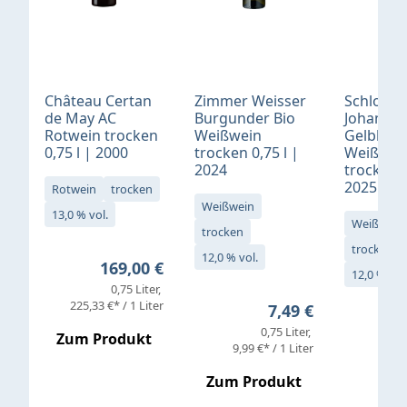
Château Certan
Zimmer Weisser
Schloß
de May AC
Burgunder Bio
Johannis
Rotwein trocken
Weißwein
Gelblack
0,75 l | 2000
trocken 0,75 l |
Weißwei
2024
trocken 0
2025
Rotwein
trocken
Weißwein
13,0 % vol.
Weißwein
trocken
trocken
12,0 % vol.
Regulärer Preis:
169,00 €
12,0 % vol
0,75 Liter
Verkaufs
225,33 €* / 1 Liter
Regulärer Preis:
7,49 €
0,75 Liter
Regul
16,4
Zum Produkt
9,99 €* / 1 Liter
Zum Produkt
vor