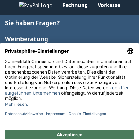
Rechnung
Vorkasse
Sie haben Fragen?
Weinberatung
Informationen
Weinkategorien
Internationaler Wein
* Alle Preise inkl. gesetzl. Mehrwertsteuer zzgl.
Versandkosten
und ggf. Nachnahmegebühren, wenn nicht
anders angegeben. Bioprodukte im Bio-Kontrollverfahren
bei der ABCERT AG DE-ÖKO-006 |
Cookie-Einstellungen