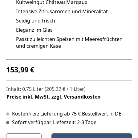
Kultweingut Château Margaux
Intensive Zitrusaromen und Mineralität
Seidig und frisch
Eleganz im Glas
Passt zu leichten Speisen mit Meeresfrüchten
und cremigen Käse
Regulärer Preis:
153,99 €
Inhalt:
0.75 Liter
(205,32 € / 1 Liter)
Preise inkl. MwSt. zzgl. Versandkosten
Kostenfreie Lieferung ab 75 € Bestellwert in DE
Sofort verfügbar, Lieferzeit: 2-3 Tage
Produkt Anzahl: Gib den gewünschten Wert ein oder benutze die S