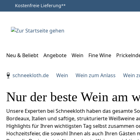
Kostenfreie Lieferung
**
Zum Hauptinhalt springen
Zur Suche springen
Zur Hauptnavigation springen
Neu & Beliebt
Angebote
Wein
Fine Wine
Prickelnd
Verwenden Sie die Pfeiltasten zur Navigation, Enter zu
schneekloth.de
Wein
Wein zum Anlass
Wein z
Nur der beste Wein am w
Unsere Experten bei Schneekloth haben das gesamte S
Bordeaux, Italien und saftige, strukturierte Weißweine 
Highlights für Ihren wichtigsten Tag selbst zusammen od
Hochzeitsfeier, die sowohl Ihnen als auch Ihren Gästen