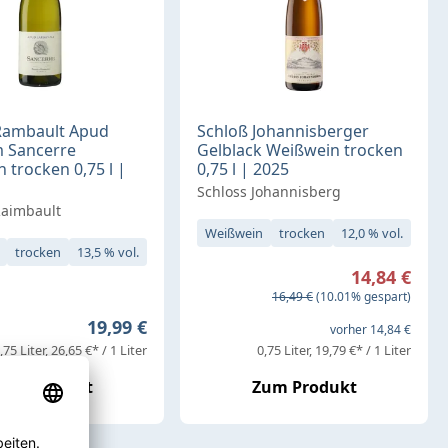
 Rambault Apud
Schloß Johannisberger
m Sancerre
Gelblack Weißwein trocken
 trocken 0,75 l |
0,75 l | 2025
Schloss Johannisberg
Raimbault
Weißwein
trocken
12,0 % vol.
trocken
13,5 % vol.
Verkaufspreis:
14,84 €
Regulärer Preis:
16,49 €
(10.01% gespart)
Regulärer Preis:
19,99 €
vorher 14,84 €
,75 Liter
26,65 €* / 1 Liter
0,75 Liter
19,79 €* / 1 Liter
um Produkt
Zum Produkt