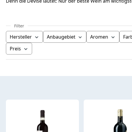
Denn die Devise lautet: Nur der beste Wein am wichtigst
Hersteller
Anbaugebiet
Aromen
Far
Preis
Produktübersicht