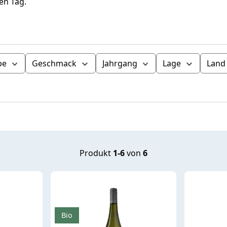
en Tag.
be
Geschmack
Jahrgang
Lage
Land
Produkt
1-6
von
6
Bio