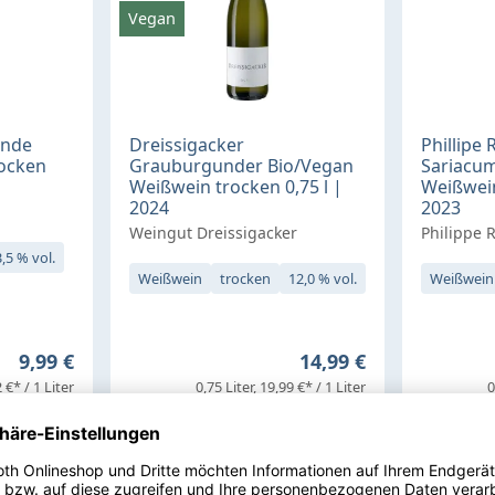
Vegan
ande
Dreissigacker
Phillipe
rocken
Grauburgunder Bio/Vegan
Sariacu
Weißwein trocken 0,75 l |
Weißwein
2024
2023
Weingut Dreissigacker
Philippe 
,5 % vol.
Weißwein
trocken
12,0 % vol.
Weißwein
Regulärer Preis:
Regulärer Preis:
9,99 €
14,99 €
 €* / 1 Liter
0,75 Liter
19,99 €* / 1 Liter
0
kt
Zum Produkt
Z