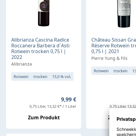
Alibrianza Cascina Radice
Château Sissan Gr
Roccanera Barbera d´Asti
Réserve Rotwein t
Rotwein trocken 0,75 l |
0,75 l | 2021
2022
Pierre Yung & Fils
Alibrianza
Rotwein
trocken
13
Rotwein
trocken
15,0 % vol.
Regulärer Preis:
9,99 €
0,75 Liter
13,32 €* / 1 Liter
0,75 Liter
13,32
Zum Produkt
Zum Produ