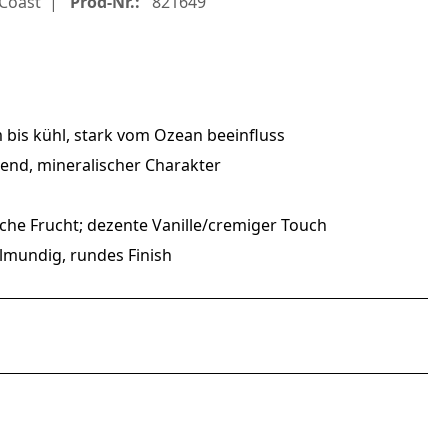
Coast
Prod-Nr.:
821649
m bis kühl, stark vom Ozean beeinfluss
rend, mineralischer Charakter
ische Frucht; dezente Vanille/cremiger Touch
mundig, rundes Finish