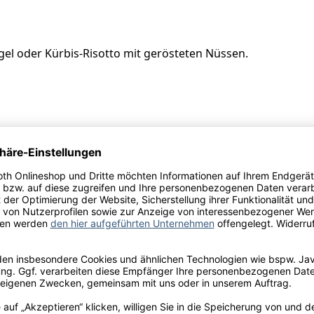
l oder Kürbis-Risotto mit gerösteten Nüssen.
rei Einig-Zenzen GmbH, Carl-Friedrich-Benz-Str. 8, D-56759
ulfite
l.
e Coast
Melone, Orangenschale, Pfirsich, Vanille