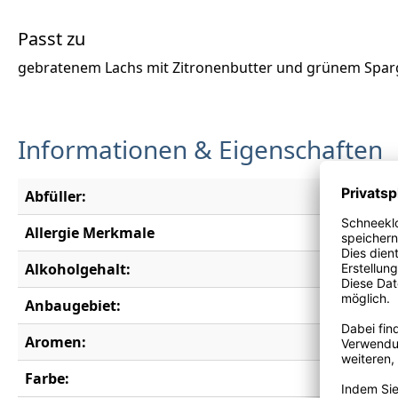
Passt zu
gebratenem Lachs mit Zitronenbutter und grünem Sparge
Informationen & Eigenschaften
Abfüller:
Weinkelle
Allergie Merkmale
Enthält S
Alkoholgehalt:
12,0 % vo
Anbaugebiet:
Limeston
Aromen:
Joghurt, 
Farbe:
weiß