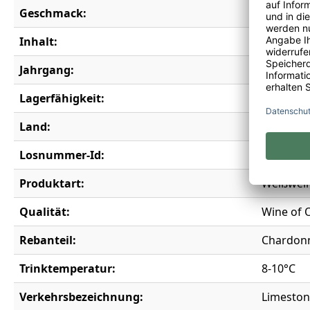
Geschmack:
trocken
Inhalt:
0,75 l
Jahrgang:
2023
Lagerfähigkeit:
4 Jahre
Land:
Australie
Losnummer-Id:
19230
Produktart:
Weißwei
Qualität:
Wine of 
Rebanteil:
Chardon
Trinktemperatur:
8-10°C
Verkehrsbezeichnung:
Limestone