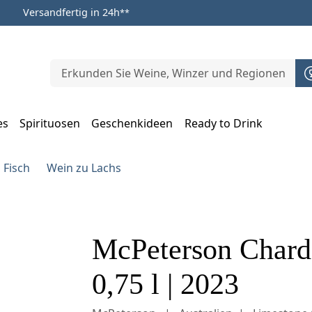
Versandfertig in 24h
**
es
Spirituosen
Geschenkideen
Ready to Drink
m Öffnen, Escape zum Schließen
 Fisch
Wein zu Lachs
McPeterson Chard
0,75 l | 2023