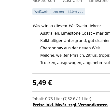
McPeterson
Australien
Limestone 
Weißwein
trocken
12,0 % vol.
Was wir an diesem
Weißwein
lieben:
Australien, Limestone Coast – mariti
Kalkhaltiger Untergrund, gut drainie
Chardonnay aus der neuen Welt
Melone, weißer Pfirsich, Zitrus, trop
Trocken, ausgewogen, angenehm voll
Regulärer Preis:
5,49 €
Inhalt:
0.75 Liter
(7,32 € / 1 Liter)
Preise inkl. MwSt. zzgl. Versandkosten