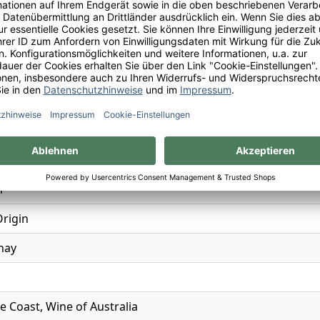
n
n
Origin
nay
 Coast, Wine of Australia