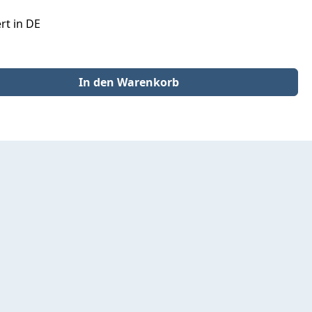
rt in DE
der benutze die Schaltflächen um die Anzahl zu erhöhen oder zu redu
In den Warenkorb