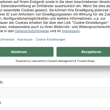
x
uerstein, Grapefruit, Mandarine, Nektarine, Rauch, grüner 
0
ch
n