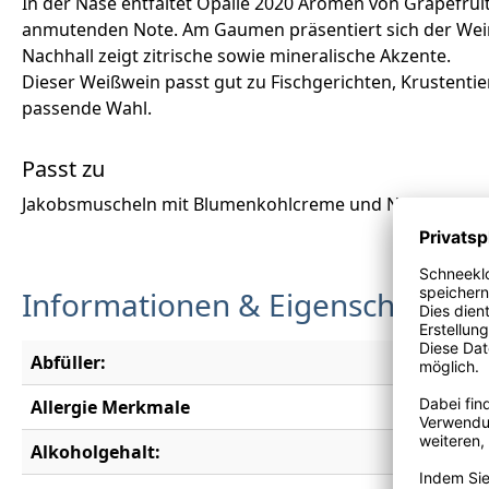
In der Nase entfaltet Opalie 2020 Aromen von Grapefrui
anmutenden Note. Am Gaumen präsentiert sich der Wein t
Nachhall zeigt zitrische sowie mineralische Akzente.
Dieser Weißwein passt gut zu Fischgerichten, Krustentie
passende Wahl.
Passt zu
Jakobsmuscheln mit Blumenkohlcreme und Nussbutter, g
Informationen & Eigenschaften
Abfüller:
Société C
Allergie Merkmale
Enthält S
Alkoholgehalt:
13,5 % vo