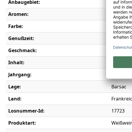
Anbaugebiet:
Bordeau
Aromen:
Eiche, Fe
Farbe:
weiß
Genußzeit:
2030-204
Geschmack:
trocken
Inhalt:
0,75 l
Jahrgang:
2020
Lage:
Barsac
Land:
Frankrei
Losnummer-Id:
17723
Produktart:
Weißwei