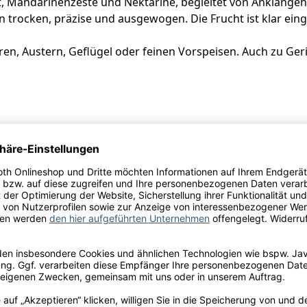
t, Mandarinenzeste und Nektarine, begleitet von Anklängen 
rocken, präzise und ausgewogen. Die Frucht ist klar einge
ren, Austern, Geflügel oder feinen Vorspeisen. Auch zu Geri
ebratener Zander mit Fenchel-Orangen-Salat.
ivile du Châteua Coutet, 33720 Barsac, Gironde, France
ulfite
l.