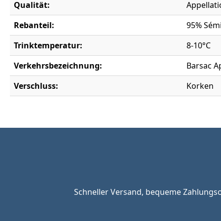
Qualität:
Appellat
Rebanteil:
95% Sémi
Trinktemperatur:
8-10°C
Verkehrsbezeichnung:
Barsac A
Verschluss:
Korken
Schneller Versand, bequeme Zahlungsop