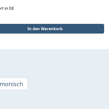
rt in DE
der benutze die Schaltflächen um die Anzahl zu erhöhen oder zu redu
In den Warenkorb
rmonisch