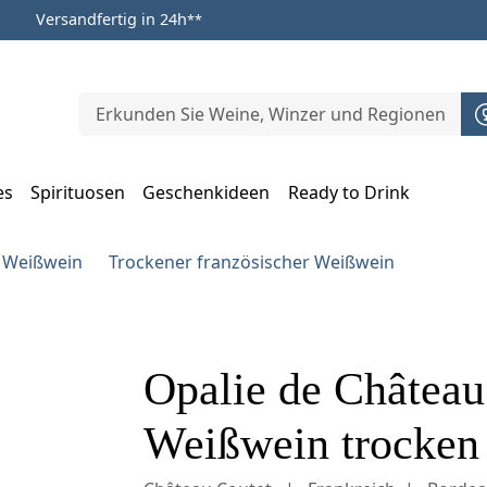
Versandfertig in 24h
**
es
Spirituosen
Geschenkideen
Ready to Drink
m Öffnen, Escape zum Schließen
r Weißwein
Trockener französischer Weißwein
Opalie de Château
Weißwein trocken 