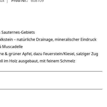
ux
Prod-Nr.:
608109
es Sauternes-Gebiets
kstein – natürliche Drainage, mineralischer Eindruck
% Muscadelle
e & grüner Apfel, dazu Feuerstein/Kiesel, salziger Zug
nell im Holz ausgebaut, mit feinem Schmelz