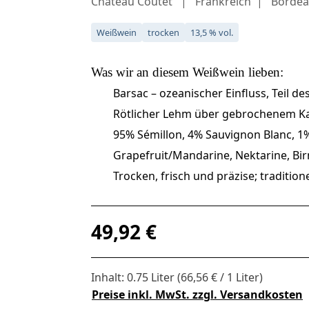
Château Coutet
Frankreich
Bordea
Weißwein
trocken
13,5 % vol.
Was wir an diesem
Weißwein
lieben:
Barsac – ozeanischer Einfluss, Teil d
Rötlicher Lehm über gebrochenem Kal
95% Sémillon, 4% Sauvignon Blanc, 1
Grapefruit/Mandarine, Nektarine, Birn
Trocken, frisch und präzise; traditio
Regulärer Preis:
49,92 €
Inhalt:
0.75 Liter
(66,56 € / 1 Liter)
Preise inkl. MwSt. zzgl. Versandkosten