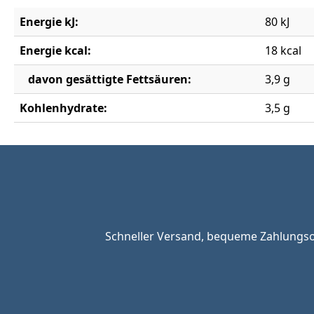
Energie kJ:
80 kJ
Energie kcal:
18 kcal
davon gesättigte Fettsäuren:
3,9 g
Kohlenhydrate:
3,5 g
Schneller Versand, bequeme Zahlungsop