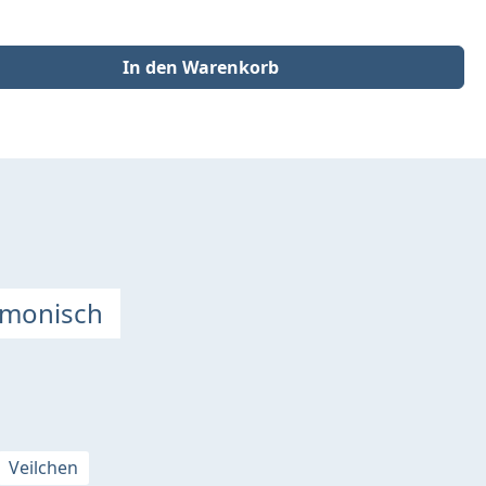
der benutze die Schaltflächen um die Anzahl zu erhöhen oder zu redu
In den Warenkorb
rmonisch
Veilchen