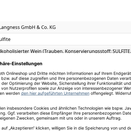
- Langness GmbH & Co. KG
ulfite
koholisierter Wein (Trauben, Konservierungsstoff: SULFITE
oxid, natürliches Aroma, Konservierungsstoff: KALIUMBISULF
, Minze, Veilchen
and