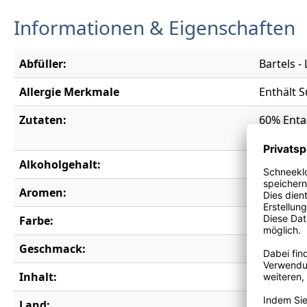
Informationen & Eigenschaften
Abfüller:
Bartels 
Allergie Merkmale
Enthält S
Zutaten:
60% Ental
Kohlendi
Alkoholgehalt:
0,0 % vol.
Aromen:
Erdbeere
Farbe:
rosé
Geschmack:
lieblich
Inhalt:
0,75 l
Land:
Deutschl