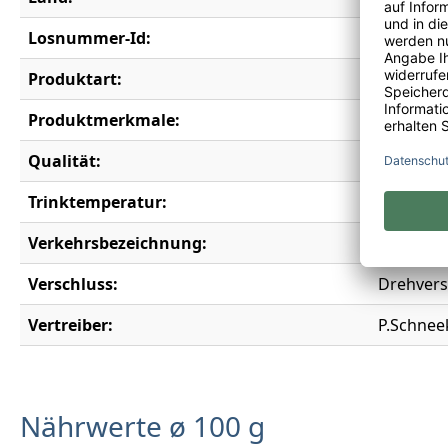
Losnummer-Id:
19739
Produktart:
alkoholfr
Produktmerkmale:
Alkoholfr
Qualität:
Alkoholfr
Trinktemperatur:
6-8°C
Verkehrsbezeichnung:
Aromatis
Verschluss:
Drehvers
Vertreiber:
P.Schnee
Nährwerte ø 100 g