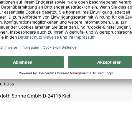
eie Schorle
ei, Vegan
ei
iertes, schäumendes Getränk aus Entalkoholisiertem Wein
chluss
kloth Söhne GmbH D-24116 Kiel