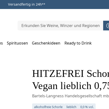
Versandfertig in 24h
**
es
Spirituosen
Geschenkideen
Ready to Drink
m Öffnen, Escape zum Schließen
HITZEFREI Schorle
Vegan lieblich 0,7
Bartels-Langness Handelsgesellschaft m
alkoholfreie Schorle
lieblich
0,0 % vol.