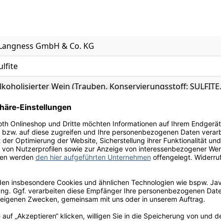
- Langness GmbH & Co. KG
ulfite
koholisierter Wein (Trauben, Konservierungsstoff: SULFITE
oxid, natürliches Aroma, Konservierungsstoff: KALIUMBISULF
skat, Zitrone
and