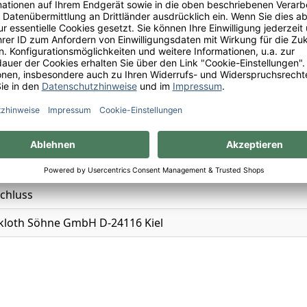
eie Schorle
ei, Vegan
ei
iertes, schäumendes Getränk aus Entalkoholisiertem Wein
chluss
kloth Söhne GmbH D-24116 Kiel