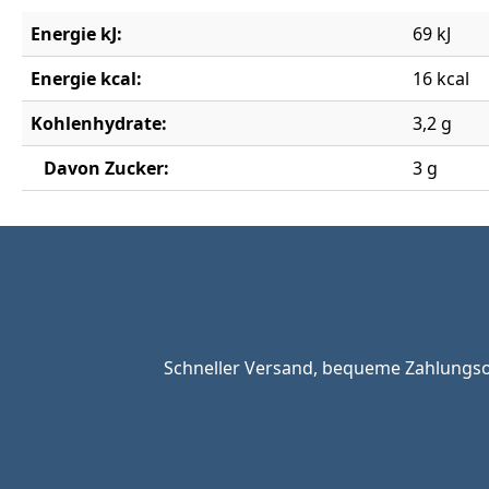
Energie kJ:
69 kJ
Energie kcal:
16 kcal
Kohlenhydrate:
3,2 g
Davon Zucker:
3 g
Schneller Versand, bequeme Zahlungsop