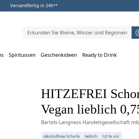
Versandfertig in 24h
**
es
Spirituosen
Geschenkideen
Ready to Drink
m Öffnen, Escape zum Schließen
HITZEFREI Schorl
Vegan lieblich 0,7
Bartels-Langness Handelsgesellschaft m
alkoholfreie Schorle
lieblich
0,0 % vol.