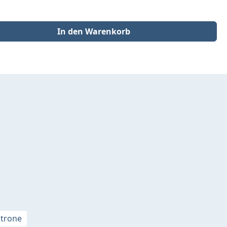
der benutze die Schaltflächen um die Anzahl zu erhöhen oder zu redu
In den Warenkorb
itrone