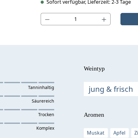
Sofort verfügbar, Lieferzeit: 2-3 Tage
Produkt Anzahl: Gib den gewünschten Wert ein o
Weintyp
jung & frisch
Aromen
Muskat
Apfel
Z