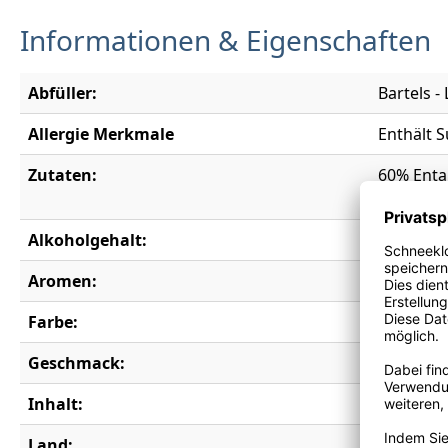
Informationen & Eigenschaften
Abfüller:
Bartels 
Allergie Merkmale
Enthält S
Zutaten:
60% Ental
Kohlendi
Alkoholgehalt:
0,0 % vol.
Aromen:
Apfel, Mu
Farbe:
weiß
Geschmack:
lieblich
Inhalt:
0,75 l
Land:
Deutschl