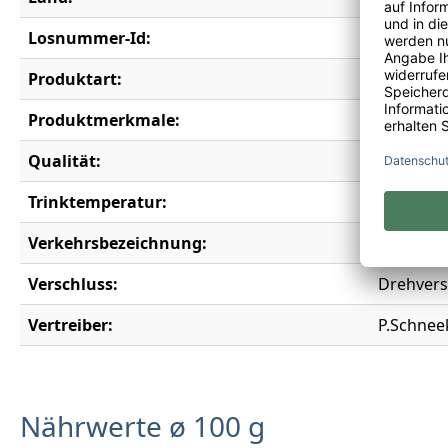
Losnummer-Id:
19744
Produktart:
alkoholfr
Produktmerkmale:
Alkoholfr
Qualität:
Alkoholfr
Trinktemperatur:
6-8°C
Verkehrsbezeichnung:
Aromatis
Verschluss:
Drehvers
Vertreiber:
P.Schnee
Nährwerte ø 100 g