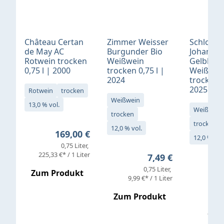
Château Certan
Zimmer Weisser
Schloß
de May AC
Burgunder Bio
Johannis
Rotwein trocken
Weißwein
Gelblack
0,75 l | 2000
trocken 0,75 l |
Weißwei
2024
trocken 0
2025
Rotwein
trocken
Weißwein
13,0 % vol.
Weißwein
trocken
trocken
12,0 % vol.
Regulärer Preis:
169,00 €
12,0 % vol
0,75 Liter
Verkaufs
225,33 €* / 1 Liter
Regulärer Preis:
7,49 €
0,75 Liter
Regul
16,4
Zum Produkt
9,99 €* / 1 Liter
Zum Produkt
vor
19,79 