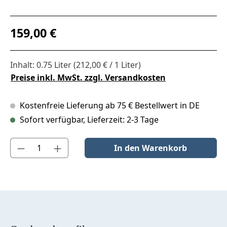
Regulärer Preis:
159,00 €
Inhalt:
0.75 Liter
(212,00 € / 1 Liter)
Preise inkl. MwSt. zzgl. Versandkosten
Kostenfreie Lieferung ab 75 € Bestellwert in DE
Sofort verfügbar, Lieferzeit: 2-3 Tage
Produkt Anzahl: Gib den gewünschten Wert ein oder benutze die S
In den Warenkorb