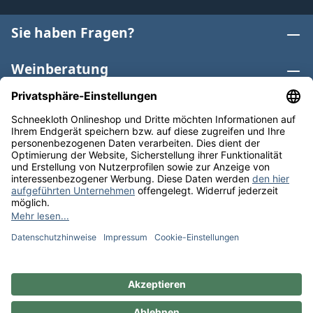
Sie haben Fragen?
Weinberatung
Informationen
Weinkategorien
Internationaler Wein
* Alle Preise inkl. gesetzl. Mehrwertsteuer zzgl.
Versandkosten
und ggf. Nachnahmegebühren, wenn nicht
anders angegeben. Bioprodukte im Bio-Kontrollverfahren
bei der ABCERT AG DE-ÖKO-006 |
Cookie-Einstellungen
** Kostenfreie Lieferung ab 75 € Bestellwert in DE. Werktags
versandfertig in 24h.