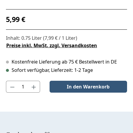
Regulärer Preis:
5,99 €
Inhalt:
0.75 Liter
(7,99 € / 1 Liter)
Preise inkl. MwSt. zzgl. Versandkosten
Kostenfreie Lieferung ab 75 € Bestellwert in DE
Sofort verfügbar, Lieferzeit: 1-2 Tage
Produkt Anzahl: Gib den gewünschten Wert ein oder benutze die S
In den Warenkorb