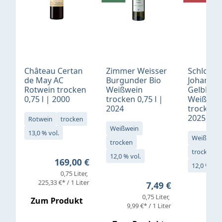
Château Certan
Zimmer Weisser
Schloß
de May AC
Burgunder Bio
Johannis
Rotwein trocken
Weißwein
Gelblack
0,75 l | 2000
trocken 0,75 l |
Weißwei
2024
trocken 0
2025
Rotwein
trocken
Weißwein
13,0 % vol.
Weißwein
trocken
trocken
12,0 % vol.
Regulärer Preis:
169,00 €
12,0 % vol
0,75 Liter
Verkaufs
225,33 €* / 1 Liter
Regulärer Preis:
7,49 €
0,75 Liter
Regul
16,4
Zum Produkt
9,99 €* / 1 Liter