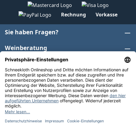
Rechnung
Vorkasse
Sie haben Fragen?
Weinberatung
Informationen
Weinkategorien
Internationaler Wein
* Alle Preise inkl. gesetzl. Mehrwertsteuer zzgl.
Versandkosten
und ggf. Nachnahmegebühren, wenn nicht
anders angegeben. Bioprodukte im Bio-Kontrollverfahren
bei der ABCERT AG DE-ÖKO-006 |
Cookie-Einstellungen