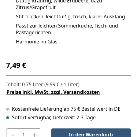
Duftig-kräutrig, wilde Erdbeere, dazu
Zitrus/Grapefruit
Stil: trocken, leichtfüßig, frisch, klarer Ausklang
Passt zur leichten Sommerküche, Fisch- und
Pastagerichten
Harmonie im Glas
Regulärer Preis:
7,49 €
Inhalt:
0.75 Liter
(9,99 € / 1 Liter)
Preise inkl. MwSt. zzgl. Versandkosten
Kostenfreie Lieferung ab 75 € Bestellwert in DE
Sofort verfügbar, Lieferzeit: 2-3 Tage
Produkt Anzahl: Gib den gewünschten Wert ein oder benutze die S
In den Warenkorb