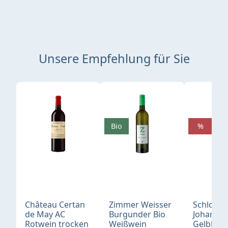
Unsere Empfehlung für Sie
Produktgalerie überspringen
Bio
%
Château Certan
Zimmer Weisser
Schloß
de May AC
Burgunder Bio
Johannis
Rotwein trocken
Weißwein
Gelblack