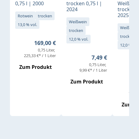
0,75 l | 2000
trocken 0,75 l |
Weißwei
2024
trocken 0
2025
Rotwein
trocken
Weißwein
13,0 % vol.
Weißwein
trocken
trocken
12,0 % vol.
Regulärer Preis:
169,00 €
12,0 % vol
0,75 Liter
Verkaufs
225,33 €* / 1 Liter
Regulärer Preis:
7,49 €
0,75 Liter
Regul
16,4
Zum Produkt
9,99 €* / 1 Liter
Zum Produkt
vor
19,79 
Zum P