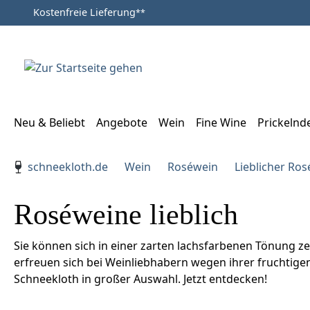
Kostenfreie Lieferung
**
Zum Hauptinhalt springen
Zur Suche springen
Zur Hauptnavigation springen
Neu & Beliebt
Angebote
Wein
Fine Wine
Prickelnd
Verwenden Sie die Pfeiltasten zur Navigation, Enter zu
schneekloth.de
Wein
Roséwein
Lieblicher Ro
Roséweine lieblich
Sie können sich in einer zarten lachsfarbenen Tönung zei
erfreuen sich bei Weinliebhabern wegen ihrer fruchtige
Schneekloth in großer Auswahl. Jetzt entdecken!