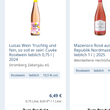
Luisas Wein 'fruchtig und
Mazenoro Rosé aus
fein, so soll er sein' Cuvée
Republik Nordmaz
Roséwein lieblich 0,75 l |
lieblich 1 l | 2025
2024
Weinkellerei Hechtsh
Stromberg Zabergäu eG
Roséwein
lieblich
1
Roséwein
lieblich
10,5 % vol.
Regulärer Preis:
6,49 €
0,75 Liter
8,65 €* / 1 Liter