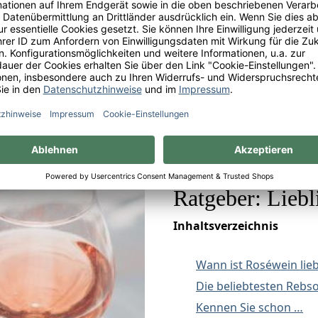
Regulärer Preis:
5,99 €
 €* / 1 Liter
kt
Ratgeber: Lieb
Inhaltsverzeichnis
Wann ist Roséwein lieb
Die beliebtesten Rebs
Kennen Sie schon …