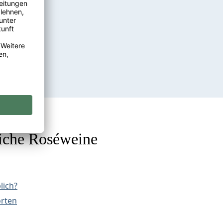
liche Roséweine
lich?
orten