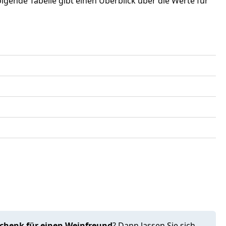
olgende Tabelle gibt einen Überblick über die Werte für
schenk für einen Weinfreund
? Dann lassen Sie sich