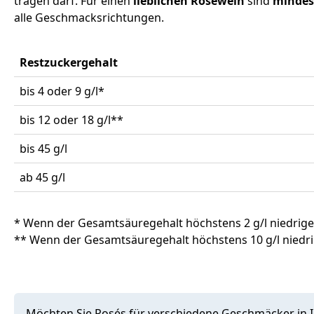
tragen darf. Für einen
lieblichen Roséwein
sind
mindes
alle Geschmacksrichtungen.
Restzuckergehalt
bis 4 oder 9 g/l*
bis 12 oder 18 g/l**
bis 45 g/l
ab 45 g/l
* Wenn der Gesamtsäuregehalt höchstens 2 g/l niedriger 
** Wenn der Gesamtsäuregehalt höchstens 10 g/l niedrig
Möchten Sie Rosés für verschiedene Geschmäcker in I