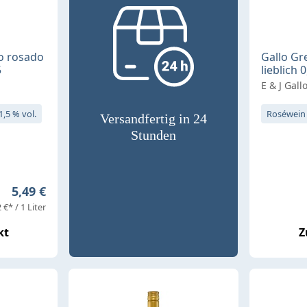
o rosado
Gallo G
5
lieblich 
E & J Gall
1,5 % vol.
Roséwein
Versandfertig in 24
Stunden
Regulärer Preis:
5,49 €
 €* / 1 Liter
kt
Z