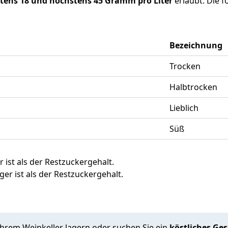
tens 18 und höchstens 45 Gramm pro Liter
erlaubt. Die f
Bezeichnung
Trocken
Halbtrocken
Lieblich
Süß
ist als der Restzuckergehalt.
er ist als der Restzuckergehalt.
hrem Weinkeller lagern oder suchen Sie ein
köstliches Ge