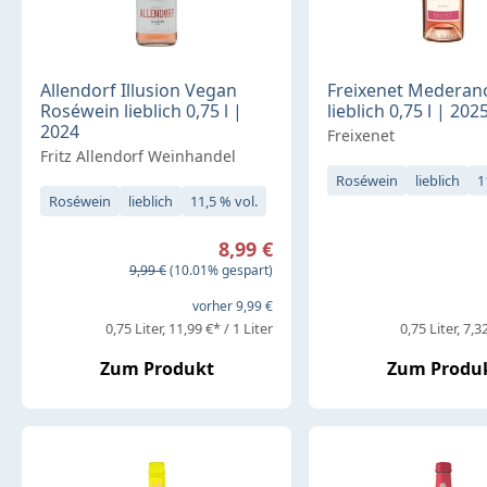
Allendorf Illusion Vegan
Freixenet Mederan
Roséwein lieblich 0,75 l |
lieblich 0,75 l | 202
2024
Freixenet
Fritz Allendorf Weinhandel
Roséwein
lieblich
1
Roséwein
lieblich
11,5 % vol.
Verkaufspreis:
8,99 €
Regulärer Preis:
9,99 €
(10.01% gespart)
vorher 9,99 €
0,75 Liter
11,99 €* / 1 Liter
0,75 Liter
7,32
Zum Produkt
Zum Produ