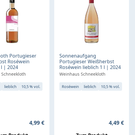
oth Portugieser
Sonnenaufgang
bst Roséwein
Portugieser Weißherbst
 l | 2024
Roséwein lieblich 1 l | 2024
 Schneekloth
Weinhaus Schneekloth
lieblich
10,5 % vol.
Roséwein
lieblich
10,5 % vol.
Regulärer Preis:
Regulärer 
4,99 €
4,49 €