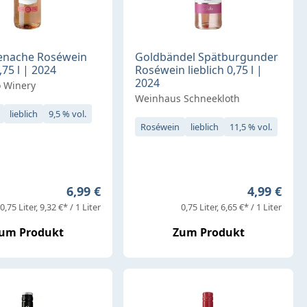
renache Roséwein
Goldbändel Spätburgunder
0,75 l | 2024
Roséwein lieblich 0,75 l |
2024
o Winery
Weinhaus Schneekloth
lieblich
9,5 % vol.
Roséwein
lieblich
11,5 % vol.
Regulärer Preis:
Regulärer 
6,99 €
4,99 €
0,75 Liter
9,32 €* / 1 Liter
0,75 Liter
6,65 €* / 1 Liter
um Produkt
Zum Produkt