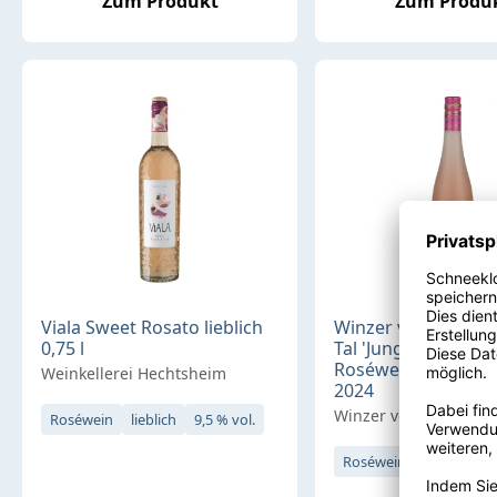
Zum Produkt
Zum Produ
Viala Sweet Rosato lieblich
Winzer vom Weins
0,75 l
Tal 'Junge Linie' Tro
Roséwein lieblich 0,
Weinkellerei Hechtsheim
2024
Winzer vom Weinsber
Roséwein
lieblich
9,5 % vol.
Roséwein
lieblich
1