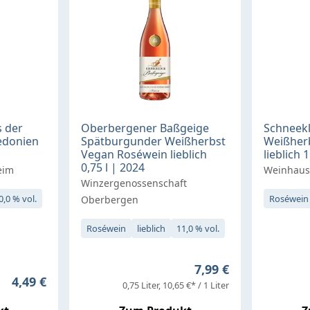
 der
Oberbergener Baßgeige
Schneekl
edonien
Spätburgunder Weißherbst
Weißher
Vegan Roséwein lieblich
lieblich 1
0,75 l | 2024
eim
Weinhaus
Winzergenossenschaft
0,0 % vol.
Roséwein
Oberbergen
Roséwein
lieblich
11,0 % vol.
Regulärer Preis:
7,99 €
Regulärer Preis:
4,49 €
0,75 Liter
10,65 €* / 1 Liter