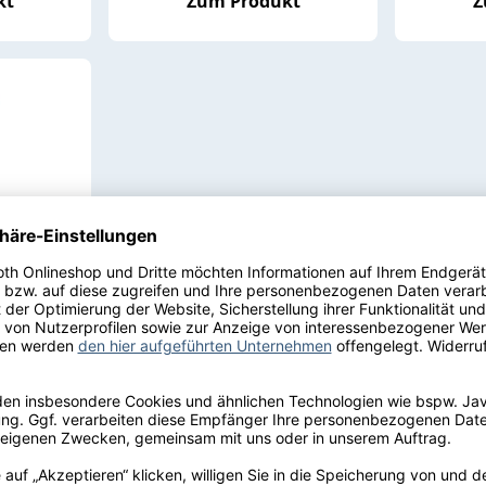
kt
Zum Produkt
Z
berger
llinger
75 l |
ger Tal
0,0 % vol.