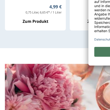
Regulärer Preis:
4,99 €
0,75 Liter
6,65 €* / 1 Liter
0,75 Liter
7,99
Zum Produkt
Zum Produ