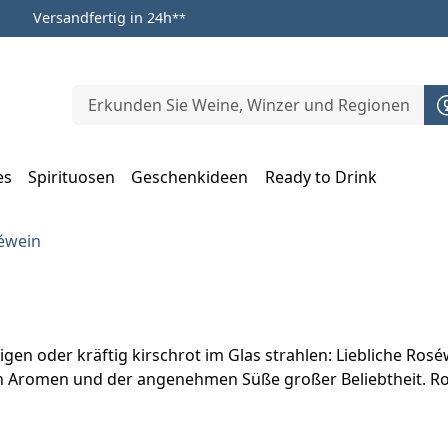
Versandfertig in 24h
**
es
Spirituosen
Geschenkideen
Ready to Drink
m Öffnen, Escape zum Schließen
séwein
gen oder kräftig kirschrot im Glas strahlen: Liebliche Rosé
n Aromen und der angenehmen Süße großer Beliebtheit. Ros