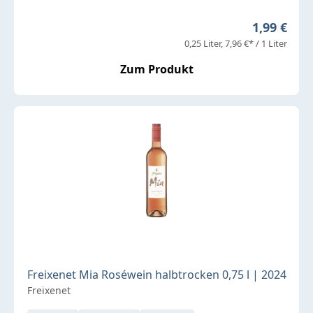
Regulärer 
1,99 €
0,25 Liter
7,96 €* / 1 Liter
Zum Produkt
Freixenet Mia Roséwein halbtrocken 0,75 l | 2024
Freixenet