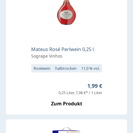
Mateus Rosé Perlwein 0,25 l
Sogrape Vinhos
Roséwein
halbtrocken
11,0 % vol.
Regulärer Preis:
1,99 €
0,25 Liter
7,96 €* / 1 Liter
Zum Produkt