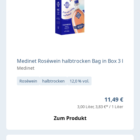
Medinet Roséwein halbtrocken Bag in Box 3 l
Medinet
Roséwein
halbtrocken
12,0 % vol.
Regulärer Pre
11,49 €
3,00 Liter
3,83 €* / 1 Liter
Zum Produkt