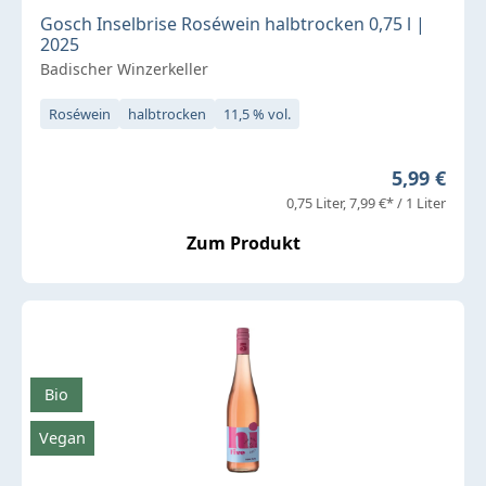
Gosch Inselbrise Roséwein halbtrocken 0,75 l |
2025
Badischer Winzerkeller
Roséwein
halbtrocken
11,5 % vol.
Regulärer 
5,99 €
0,75 Liter
7,99 €* / 1 Liter
Zum Produkt
Bio
Vegan