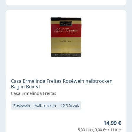
Casa Ermelinda Freitas Roséwein halbtrocken
Bag in Box 5 l
Casa Ermelinda Freitas
Roséwein
halbtrocken
12,5 % vol.
Regulärer P
14,99 €
5,00 Liter
3,00 €* / 1 Liter