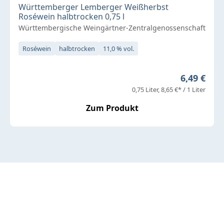
Württemberger Lemberger Weißherbst
Roséwein halbtrocken 0,75 l
Württembergische Weingärtner-Zentralgenossenschaft
Roséwein
halbtrocken
11,0 % vol.
Regulärer 
6,49 €
0,75 Liter
8,65 €* / 1 Liter
Zum Produkt