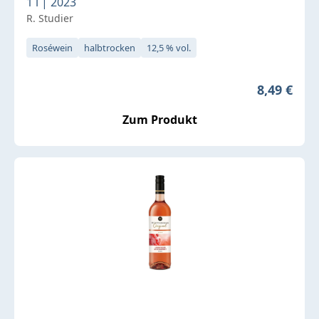
1 l | 2023
R. Studier
Roséwein
halbtrocken
12,5 % vol.
Regulärer 
8,49 €
Zum Produkt