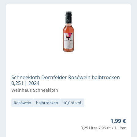
Schneekloth Dornfelder Roséwein halbtrocken
0,25 l | 2024
Weinhaus Schneekloth
Roséwein
halbtrocken
10,0 % vol.
Regulärer 
1,99 €
0,25 Liter
7,96 €* / 1 Liter