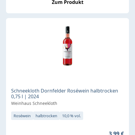
Zum Produkt
Schneekloth Dornfelder Roséwein halbtrocken
0,75 l | 2024
Weinhaus Schneekloth
Roséwein
halbtrocken
10,0 % vol.
Regulärer 
3,99 €