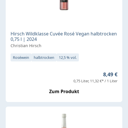
Hirsch Wildklasse Cuvée Rosé Vegan halbtrocken
0,75 l | 2024
Christian Hirsch
Roséwein
halbtrocken
12,5 % vol.
Regulärer 
8,49 €
0,75 Liter
11,32 €* / 1 Liter
Zum Produkt