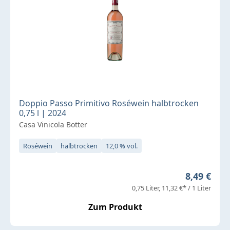
Doppio Passo Primitivo Roséwein halbtrocken
0,75 l | 2024
Casa Vinicola Botter
Roséwein
halbtrocken
12,0 % vol.
Regulärer 
8,49 €
0,75 Liter
11,32 €* / 1 Liter
Zum Produkt