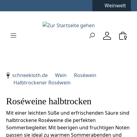
Weinwelt
Zum Hauptinhalt springen
Zur Suche springen
Zur Hauptnavigation springen
Verwenden Sie die Pfeiltasten zur Navigation, Enter zu
schneekloth.de
Wein
Roséwein
Halbtrockener Roséwein
Roséweine halbtrocken
Mit einer leichten Süße und erfrischenden Säure sind
halbtrockene Roséweine die perfekten
Sommerbegleiter. Mit beerigen und fruchtigen Noten
passen sie ideal zu warmen Sommerabenden und