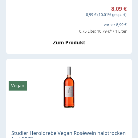
Verkaufspreis:
8,09 €
Regulärer Preis:
8,99 €
(10.01% gespart)
vorher 8,99 €
0,75 Liter
10,79 €* / 1 Liter
Zum Produkt
Vegan
Studier Heroldrebe Vegan Roséwein halbtrocken