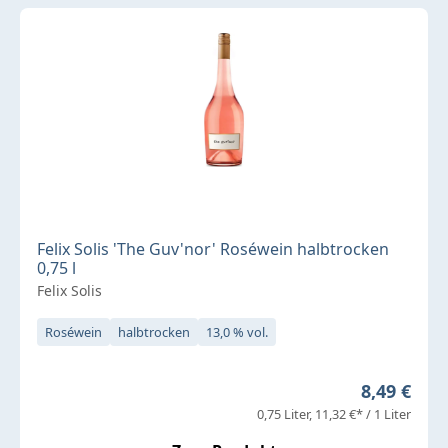
Felix Solis 'The Guv'nor' Roséwein halbtrocken
0,75 l
Felix Solis
Roséwein
halbtrocken
13,0 % vol.
Regulärer 
8,49 €
0,75 Liter
11,32 €* / 1 Liter