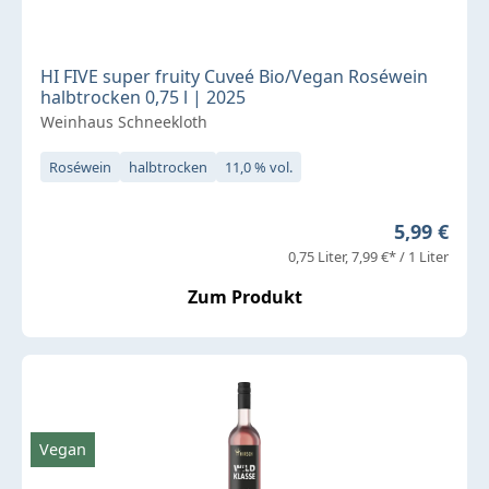
HI FIVE super fruity Cuveé Bio/Vegan Roséwein
halbtrocken 0,75 l | 2025
Weinhaus Schneekloth
Roséwein
halbtrocken
11,0 % vol.
Regulärer 
5,99 €
0,75 Liter
7,99 €* / 1 Liter
Zum Produkt
Vegan