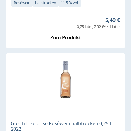
Roséwein
halbtrocken
11,5 % vol.
Regulärer 
5,49 €
0,75 Liter
7,32 €* / 1 Liter
Zum Produkt
Gosch Inselbrise Roséwein halbtrocken 0,25 l |
2022