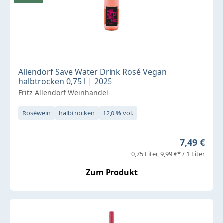
Allendorf Save Water Drink Rosé Vegan
halbtrocken 0,75 l | 2025
Fritz Allendorf Weinhandel
Roséwein
halbtrocken
12,0 % vol.
Regulärer 
7,49 €
0,75 Liter
9,99 €* / 1 Liter
Zum Produkt