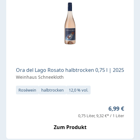
Ora del Lago Rosato halbtrocken 0,75 l | 2025
Weinhaus Schneekloth
Roséwein
halbtrocken
12,0 % vol.
Regulärer Pr
6,99 €
0,75 Liter
9,32 €* / 1 Liter
Zum Produkt