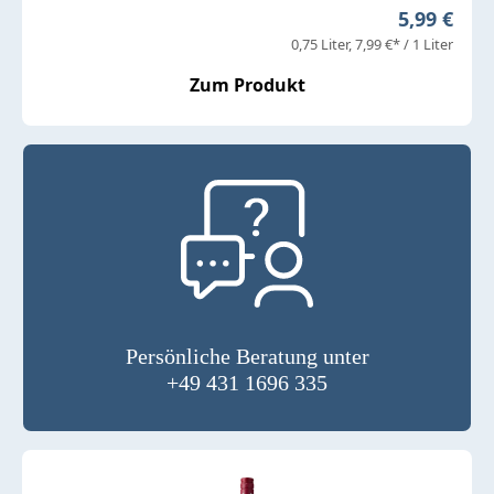
Regulärer 
5,99 €
0,75 Liter
7,99 €* / 1 Liter
Zum Produkt
Persönliche Beratung unter
+49 431 1696 335