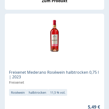
Zum Produkt
Freixenet Mederano Roséwein halbtrocken 0,75 l
| 2023
Freixenet
Roséwein
halbtrocken
11,5 % vol.
Regulärer 
5,49 €