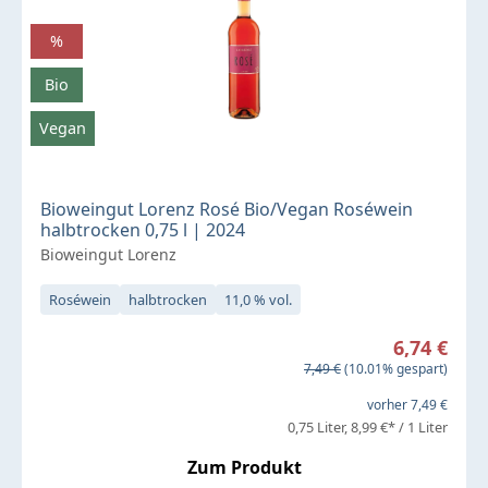
%
Bio
Vegan
Bioweingut Lorenz Rosé Bio/Vegan Roséwein
halbtrocken 0,75 l | 2024
Bioweingut Lorenz
Roséwein
halbtrocken
11,0 % vol.
Verkaufspreis:
6,74 €
Regulärer Preis:
7,49 €
(10.01% gespart)
vorher 7,49 €
0,75 Liter
8,99 €* / 1 Liter
Zum Produkt