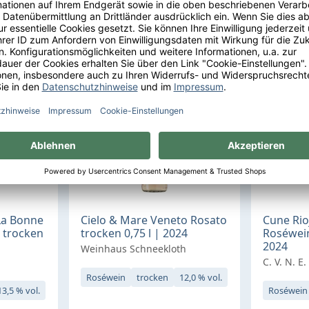
kt
Zum Produkt
Z
Vegan
La Bonne
Cielo & Mare Veneto Rosato
Cune Ri
n trocken
trocken 0,75 l | 2024
Roséwein
2024
Weinhaus Schneekloth
C. V. N. E
Roséwein
trocken
12,0 % vol.
13,5 % vol.
Roséwein