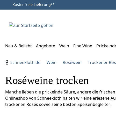
Kostenfreie Lieferung
**
Zum Hauptinhalt springen
Zur Suche springen
Zur Hauptnavigation springen
Neu & Beliebt
Angebote
Wein
Fine Wine
Prickelnd
Verwenden Sie die Pfeiltasten zur Navigation, Enter zu
schneekloth.de
Wein
Roséwein
Trockener Ro
Roséweine trocken
Manche lieben die prickelnde Säure, andere die frische
Onlineshop von Schneekloth halten wir eine erlesene Au
trockenen Rosés sowie seine besten Speisenbegleiter.