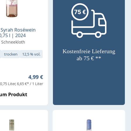
 Syrah Roséwein
,75 l | 2024
 Schneekloth
Kostenfreie Lieferung
trocken
12,5 % vol.
ab 75 € **
Regulärer Preis:
4,99 €
0,75 Liter
6,65 €* / 1 Liter
um Produkt