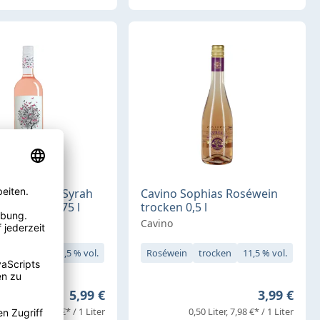
onos Rodits Syrah
Cavino Sophias Roséwein
 trocken 0,75 l
trocken 0,5 l
Cavino
trocken
11,5 % vol.
Roséwein
trocken
11,5 % vol.
Regulärer Preis:
Regulärer 
5,99 €
3,99 €
0,75 Liter
7,99 €* / 1 Liter
0,50 Liter
7,98 €* / 1 Liter