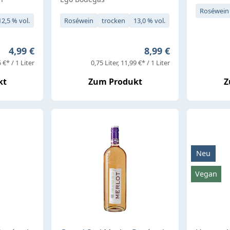
Roséwein
12,5 % vol.
Roséwein
trocken
13,0 % vol.
Regulärer Preis:
Regulärer Preis:
4,99 €
8,99 €
 €* / 1 Liter
0,75 Liter
11,99 €* / 1 Liter
kt
Zum Produkt
Z
Neu
Vegan