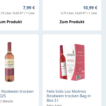
Regulärer Preis:
Regulärer P
7,99 €
10,99 €
,75 Liter
10,65 €* / 1 Liter
0,75 Liter
14,65 €* / 1 Liter
um Produkt
Zum Produkt
 Roséwein trocken
Felix Solis Los Molinos
2025
Roséwein trocken Bag in
Box 3 l
El Mesón
Felix Solis