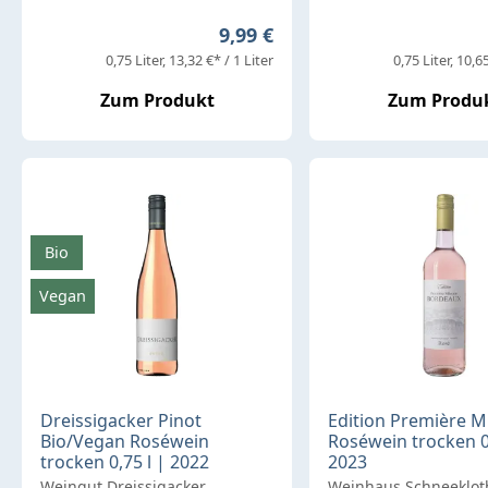
Regulärer Preis:
9,99 €
0,75 Liter
13,32 €* / 1 Liter
0,75 Liter
10,65
Zum Produkt
Zum Produ
Bio
Vegan
Dreissigacker Pinot
Edition Première M
Bio/Vegan Roséwein
Roséwein trocken 0,
trocken 0,75 l | 2022
2023
Weingut Dreissigacker
Weinhaus Schneeklot