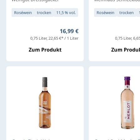
Roséwein
trocken
11,5 % vol.
Roséwein
trocken
Regulärer Preis:
16,99 €
0,75 Liter
22,65 €* / 1 Liter
0,75 Liter
6,65
Zum Produkt
Zum Produ