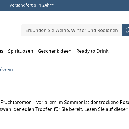
Versandfertig in 24h
**
es
Spirituosen
Geschenkideen
Ready to Drink
m Öffnen, Escape zum Schließen
séwein
n Fruchtaromen – vor allem im Sommer ist der trockene Rosé
swahl der edlen Tropfen für Sie bereit. Lesen Sie auf die