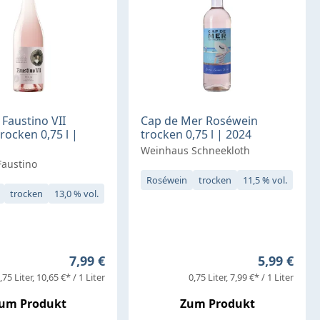
Faustino VII
Cap de Mer Roséwein
rocken 0,75 l |
trocken 0,75 l | 2024
Weinhaus Schneekloth
austino
Roséwein
trocken
11,5 % vol.
trocken
13,0 % vol.
Regulärer Preis:
Regulärer 
7,99 €
5,99 €
,75 Liter
10,65 €* / 1 Liter
0,75 Liter
7,99 €* / 1 Liter
um Produkt
Zum Produkt