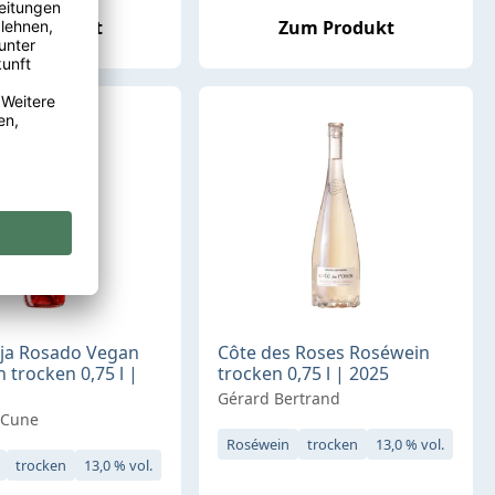
um Produkt
Zum Produkt
oja Rosado Vegan
Côte des Roses Roséwein
 trocken 0,75 l |
trocken 0,75 l | 2025
Gérard Bertrand
. Cune
Roséwein
trocken
13,0 % vol.
trocken
13,0 % vol.