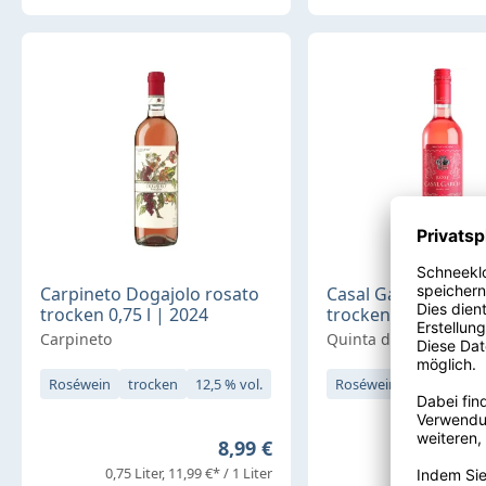
Carpineto Dogajolo rosato
Casal Garcia Roséw
trocken 0,75 l | 2024
trocken 0,75 l
Carpineto
Quinta da Aveleda
Roséwein
trocken
12,5 % vol.
Roséwein
trocken
Regulärer Preis:
8,99 €
0,75 Liter
11,99 €* / 1 Liter
0,75 Liter
7,32