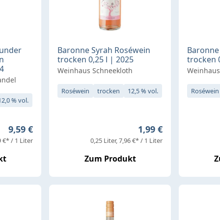
gunder
Baronne Syrah Roséwein
Baronne
n
trocken 0,25 l | 2025
trocken 0
24
Weinhaus Schneekloth
Weinhaus
andel
Roséwein
trocken
12,5 % vol.
Roséwein
12,0 % vol.
Regulärer Preis:
Regulärer Preis:
9,59 €
1,99 €
 €* / 1 Liter
0,25 Liter
7,96 €* / 1 Liter
kt
Zum Produkt
Z