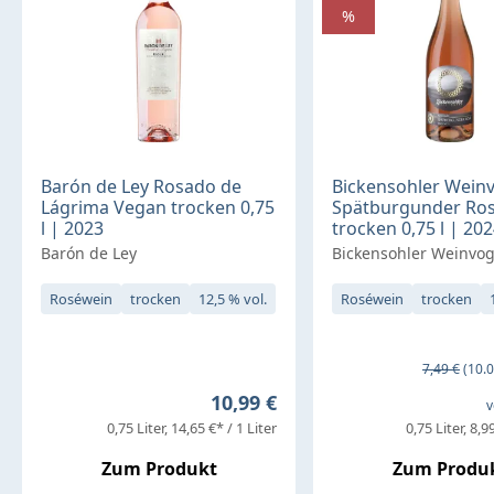
%
Barón de Ley Rosado de
Bickensohler Weinv
Lágrima Vegan trocken 0,75
Spätburgunder Ro
l | 2023
trocken 0,75 l | 20
Barón de Ley
Bickensohler Weinvog
Roséwein
trocken
12,5 % vol.
Roséwein
trocken
Verkaufs
Regulärer P
7,49 €
(10.
Regulärer Preis:
10,99 €
v
0,75 Liter
14,65 €* / 1 Liter
0,75 Liter
8,99
Zum Produkt
Zum Produ