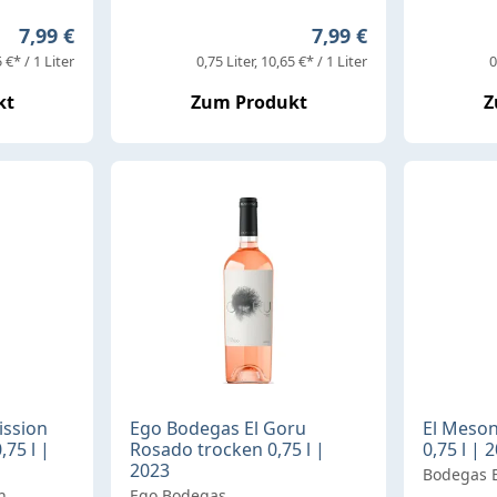
Regulärer Preis:
Regulärer Preis:
7,99 €
7,99 €
 €* / 1 Liter
0,75 Liter
10,65 €* / 1 Liter
0
kt
Zum Produkt
Z
ission
Ego Bodegas El Goru
El Meson
75 l |
Rosado trocken 0,75 l |
0,75 l | 
2023
Bodegas 
h
Ego Bodegas