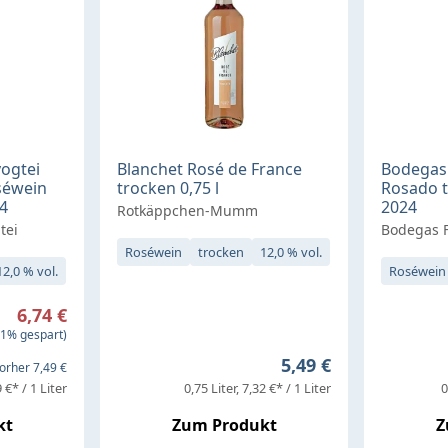
ogtei
Blanchet Rosé de France
Bodegas 
séwein
trocken 0,75 l
Rosado t
24
2024
Rotkäppchen-Mumm
tei
Bodegas F
Roséwein
trocken
12,0 % vol.
12,0 % vol.
Roséwein
preis:
6,74 €
reis:
01% gespart)
Regulärer Preis:
5,49 €
orher 7,49 €
 €* / 1 Liter
0,75 Liter
7,32 €* / 1 Liter
0
kt
Zum Produkt
Z