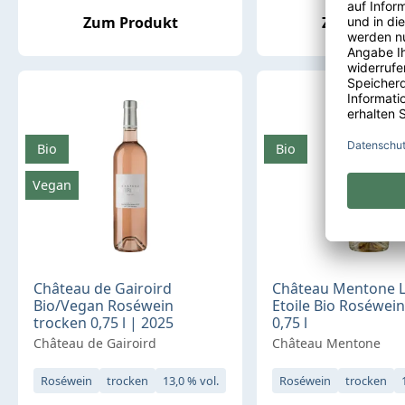
Zum Produkt
Zum Produ
Bio
Bio
Vegan
Château de Gairoird
Château Mentone 
Bio/Vegan Roséwein
Etoile Bio Roséwei
trocken 0,75 l | 2025
0,75 l
Château de Gairoird
Château Mentone
Roséwein
trocken
13,0 % vol.
Roséwein
trocken