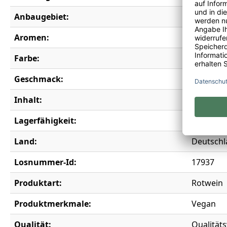
Anbaugebiet:
Württem
Aromen:
Erdbeere
Farbe:
rot
Geschmack:
feinherb
Inhalt:
1,50 l
Lagerfähigkeit:
5 Jahre
Land:
Deutschl
Losnummer-Id:
17937
Produktart:
Rotwein
Produktmerkmale:
Vegan
Qualität:
Qualität