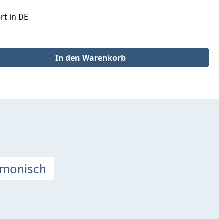
rt in DE
der benutze die Schaltflächen um die Anzahl zu erhöhen oder zu redu
In den Warenkorb
rmonisch