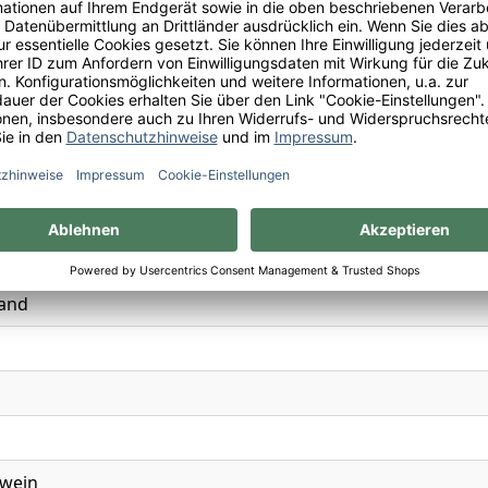
berg
, Rosmarin, Süßkirsche
and
swein