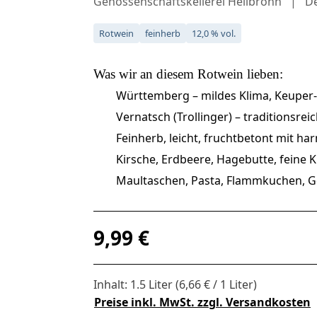
Genossenschaftskellerei Heilbronn
D
Rotwein
feinherb
12,0 % vol.
Was wir an diesem
Rotwein
lieben:
Württemberg – mildes Klima, Keuper
Vernatsch (Trollinger) – traditionsrei
Feinherb, leicht, fruchtbetont mit h
Kirsche, Erdbeere, Hagebutte, feine 
Maultaschen, Pasta, Flammkuchen, Ge
Regulärer Preis:
9,99 €
Inhalt:
1.5 Liter
(6,66 € / 1 Liter)
Preise inkl. MwSt. zzgl. Versandkosten