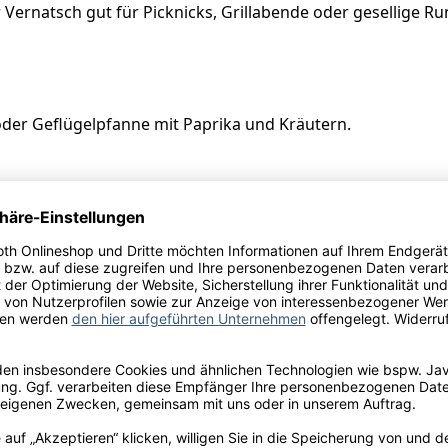
 Vernatsch gut für Picknicks, Grillabende oder gesellige R
er Geflügelpfanne mit Paprika und Kräutern.
schaftskellerei Heilbronn eG, Binswanger Straße 150, 740
ulfite
Saccharose; Säureregulatoren: E 334 L(+)-Weinsäure; Antioxi
bikum, Hefe-Mannoproteine, E 456 Kaliumpolyaspartat.
hutzatmosphäre abgefüllt.
l.