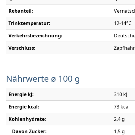
Rebanteil:
Vernatsc
Trinktemperatur:
12-14°C
Verkehrsbezeichnung:
Deutsche
Verschluss:
Zapfhahn
Nährwerte ø 100 g
Energie kJ:
310 kJ
Energie kcal:
73 kcal
Kohlenhydrate:
2,4 g
Davon Zucker:
1,5 g