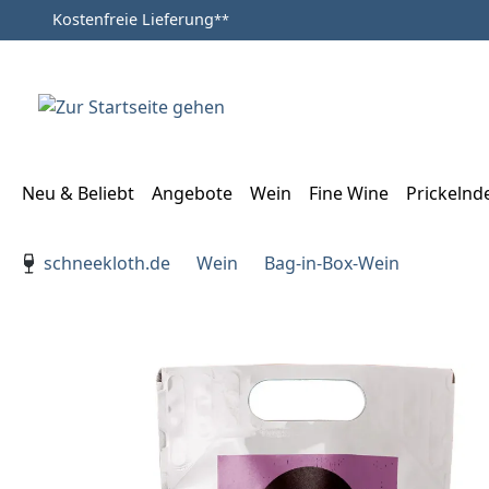
Kostenfreie Lieferung
**
Zum Hauptinhalt springen
Zur Suche springen
Zur Hauptnavigation springen
Neu & Beliebt
Angebote
Wein
Fine Wine
Prickelnd
Verwenden Sie die Pfeiltasten zur Navigation, Enter zu
schneekloth.de
Wein
Bag-in-Box-Wein
Bildergalerie überspringen