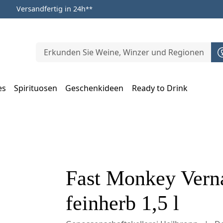
Versandfertig in 24h
**
es
Spirituosen
Geschenkideen
Ready to Drink
m Öffnen, Escape zum Schließen
Fast Monkey Vern
feinherb 1,5 l