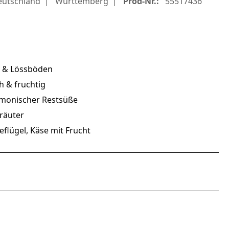
eutschland
Württemberg
Prod-Nr.:
55517436
- & Lössböden
ch & fruchtig
armonischer Restsüße
Kräuter
flügel, Käse mit Frucht