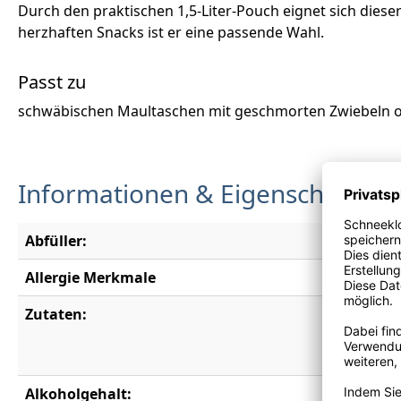
Durch den praktischen 1,5-Liter-Pouch eignet sich dieser
herzhaften Snacks ist er eine passende Wahl.
Passt zu
schwäbischen Maultaschen mit geschmorten Zwiebeln od
Informationen & Eigenschaften
Abfüller:
Genossen
Allergie Merkmale
Enthält S
Zutaten:
Trauben, 
Gummiara
Unter Sc
Alkoholgehalt:
12,0 % vo