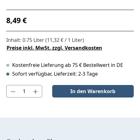
Regulärer Preis:
8,49 €
Inhalt:
0.75 Liter
(11,32 € / 1 Liter)
Preise inkl. MwSt. zzgl. Versandkosten
Kostenfreie Lieferung ab 75 € Bestellwert in DE
Sofort verfügbar, Lieferzeit: 2-3 Tage
Produkt Anzahl: Gib den gewünschten Wert ein oder benutze die S
In den Warenkorb