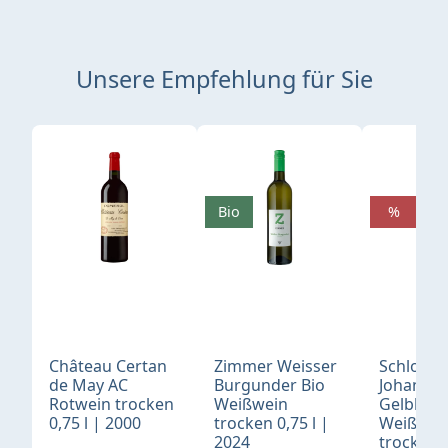
Unsere Empfehlung für Sie
Produktgalerie überspringen
Bio
%
Château Certan
Zimmer Weisser
Schloß
de May AC
Burgunder Bio
Johannis
Rotwein trocken
Weißwein
Gelblack
0,75 l | 2000
trocken 0,75 l |
Weißwei
2024
trocken 0