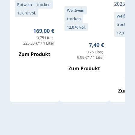
2025
Rotwein
trocken
Weißwein
13,0 % vol.
Weißwein
trocken
trocken
12,0 % vol.
Regulärer Preis:
169,00 €
12,0 % vol
0,75 Liter
Verkaufs
225,33 €* / 1 Liter
Regulärer Preis:
7,49 €
0,75 Liter
Regul
16,4
Zum Produkt
9,99 €* / 1 Liter
Zum Produkt
vor
19,79 
Zum P