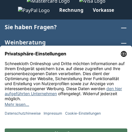
Rechnung
Vorkasse
Sie haben Fragen?
Weinberatung
Informationen
Weinkategorien
Internationaler Wein
* Alle Preise inkl. gesetzl. Mehrwertsteuer zzgl.
Versandkosten
und ggf. Nachnahmegebühren, wenn nicht
anders angegeben. Bioprodukte im Bio-Kontrollverfahren
bei der ABCERT AG DE-ÖKO-006 |
Cookie-Einstellungen