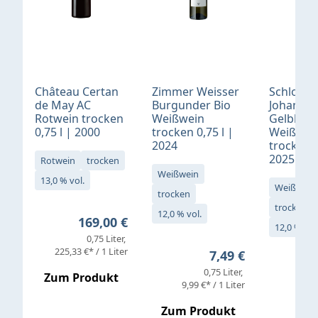
Château Certan
Zimmer Weisser
Schloß
de May AC
Burgunder Bio
Johannis
Rotwein trocken
Weißwein
Gelblack
0,75 l | 2000
trocken 0,75 l |
Weißwei
2024
trocken 0
2025
Rotwein
trocken
Weißwein
13,0 % vol.
Weißwein
trocken
trocken
12,0 % vol.
Regulärer Preis:
169,00 €
12,0 % vol
0,75 Liter
Verkaufs
225,33 €* / 1 Liter
Regulärer Preis:
7,49 €
0,75 Liter
Regul
16,4
Zum Produkt
9,99 €* / 1 Liter
Zum Produkt
vor