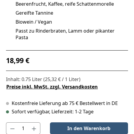
Beerenfrucht, Kaffee, reife Schattenmorelle
Gereifte Tannine
Biowein / Vegan
Passt zu Rinderbraten, Lamm oder pikanter
Pasta
Regulärer Preis:
18,99 €
Inhalt:
0.75 Liter
(25,32 € / 1 Liter)
Preise inkl. MwSt. zzgl. Versandkosten
Kostenfreie Lieferung ab 75 € Bestellwert in DE
Sofort verfügbar, Lieferzeit: 1-2 Tage
Produkt Anzahl: Gib den gewünschten Wert ein oder benutze die S
In den Warenkorb