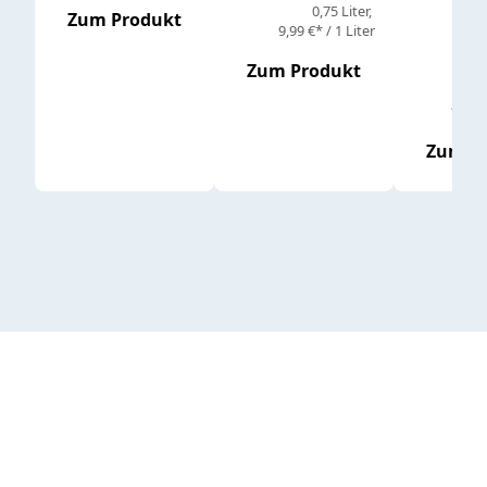
0,75 Liter
Regul
16,4
Zum Produkt
9,99 €* / 1 Liter
Zum Produkt
vor
19,79 
Zum P