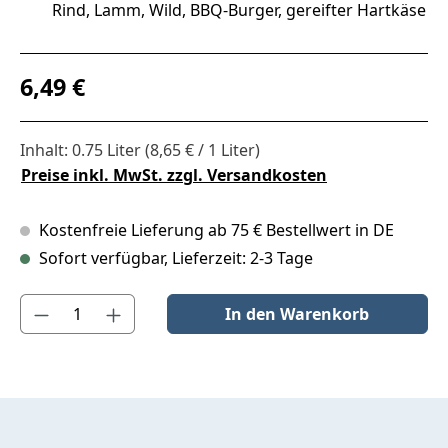
Rind, Lamm, Wild, BBQ‑Burger, gereifter Hartkäse
Regulärer Preis:
6,49 €
Inhalt:
0.75 Liter
(8,65 € / 1 Liter)
Preise inkl. MwSt. zzgl. Versandkosten
Kostenfreie Lieferung ab 75 € Bestellwert in DE
Sofort verfügbar, Lieferzeit: 2-3 Tage
Produkt Anzahl: Gib den gewünschten Wert ein oder benutze die S
In den Warenkorb