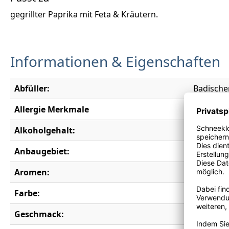
gegrillter Paprika mit Feta & Kräutern.
Informationen & Eigenschaften
Abfüller:
Badische
Allergie Merkmale
Enthält S
Alkoholgehalt:
13,5 % vo
Anbaugebiet:
Baden
Aromen:
Brombeer
Farbe:
rot
Geschmack:
trocken