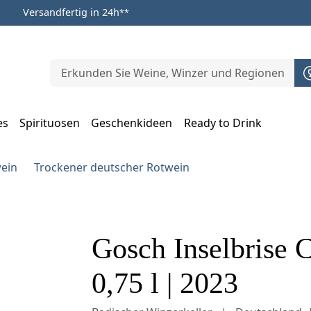
Versandfertig in 24h
**
es
Spirituosen
Geschenkideen
Ready to Drink
m Öffnen, Escape zum Schließen
ein
Trockener deutscher Rotwein
Gosch Inselbrise 
0,75 l | 2023