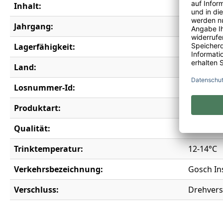
Inhalt:
0,75 l
Jahrgang:
2023
Lagerfähigkeit:
3 Jahre
Land:
Deutschl
Losnummer-Id:
17614
Produktart:
Rotwein
Qualität:
Qualität
Trinktemperatur:
12-14°C
Verkehrsbezeichnung:
Gosch In
Verschluss:
Drehvers