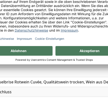
and
swein
selbrise Rotwein Cuvée, Qualitätswein trocken, Wein aus D
chluss