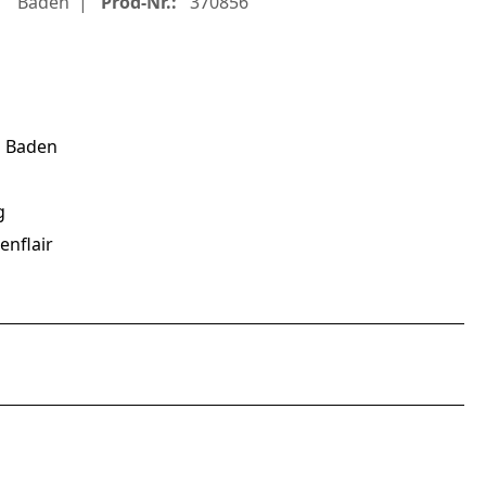
Baden
Prod-Nr.:
370856
s Baden
g
enflair