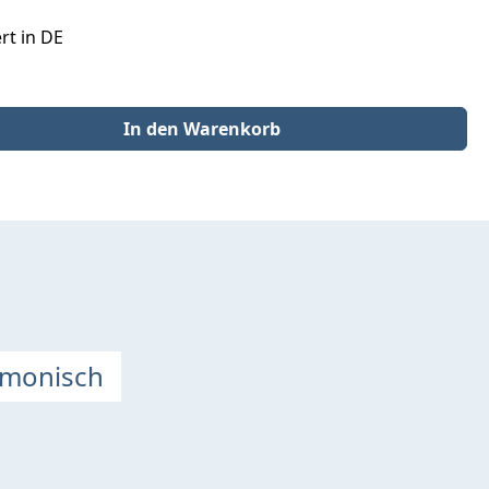
rt in DE
der benutze die Schaltflächen um die Anzahl zu erhöhen oder zu redu
In den Warenkorb
rmonisch