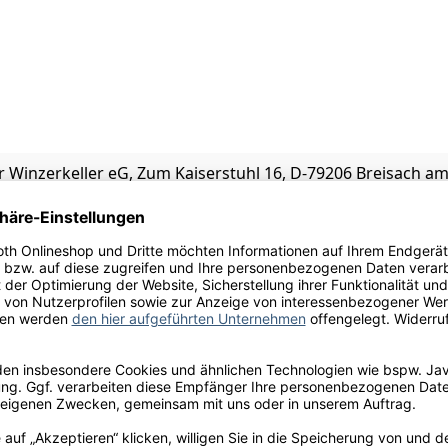
r Winzerkeller eG, Zum Kaiserstuhl 16, D-79206 Breisach a
ulfite
l.
e, Himbeere, Holunder