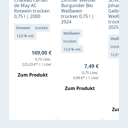
Château Certan
Zimmer Weisser
Schloß
de May AC
Burgunder Bio
Johannis
Rotwein trocken
Weißwein
Gelblack
0,75 l | 2000
trocken 0,75 l |
Weißwei
2024
trocken 0
2025
Rotwein
trocken
Weißwein
13,0 % vol.
Weißwein
trocken
trocken
12,0 % vol.
Regulärer Preis:
169,00 €
12,0 % vol
0,75 Liter
Verkaufs
225,33 €* / 1 Liter
Regulärer Preis:
7,49 €
0,75 Liter
Regul
16,4
Zum Produkt
9,99 €* / 1 Liter
Zum Produkt
vor
19,79 
Zum P