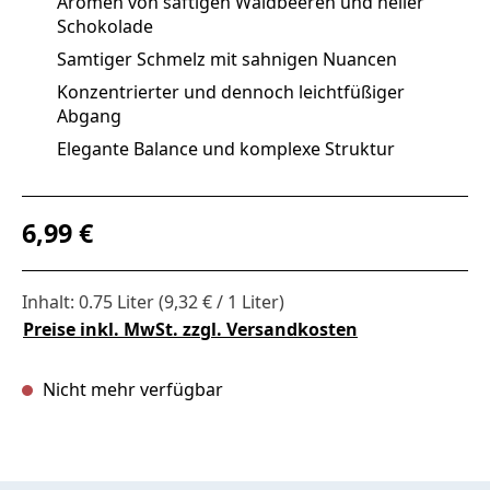
Aromen von saftigen Waldbeeren und heller
Schokolade
Samtiger Schmelz mit sahnigen Nuancen
Konzentrierter und dennoch leichtfüßiger
Abgang
Elegante Balance und komplexe Struktur
Regulärer Preis:
6,99 €
Inhalt:
0.75 Liter
(9,32 € / 1 Liter)
Preise inkl. MwSt. zzgl. Versandkosten
Nicht mehr verfügbar