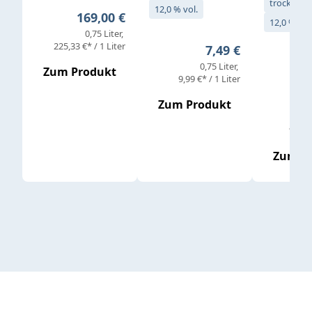
trocken
12,0 % vol.
Regulärer Preis:
169,00 €
12,0 % vol
0,75 Liter
Verkaufs
225,33 €* / 1 Liter
Regulärer Preis:
7,49 €
0,75 Liter
Regul
16,4
Zum Produkt
9,99 €* / 1 Liter
Zum Produkt
vor
19,79 
Zum P