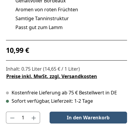
Gehaltvoller Bordeaux
Aromen von roten Früchten
Samtige Tanninstruktur
Passt gut zum Lamm
Regulärer Preis:
10,99 €
Inhalt:
0.75 Liter
(14,65 € / 1 Liter)
Preise inkl. MwSt. zzgl. Versandkosten
Kostenfreie Lieferung ab 75 € Bestellwert in DE
Sofort verfügbar, Lieferzeit: 1-2 Tage
Produkt Anzahl: Gib den gewünschten Wert ein oder benutze die S
In den Warenkorb