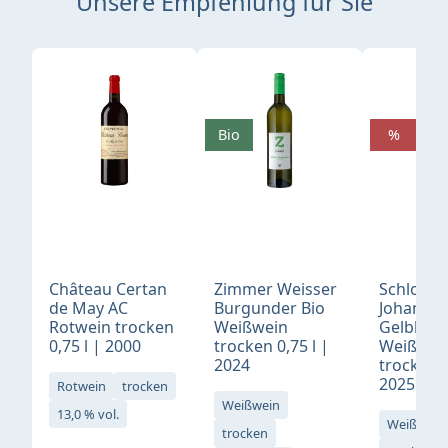
Unsere Empfehlung für Sie
Produktgalerie überspringen
Bio
%
Château Certan
Zimmer Weisser
Schloß
de May AC
Burgunder Bio
Johannis
Rotwein trocken
Weißwein
Gelblack
0,75 l | 2000
trocken 0,75 l |
Weißwei
2024
trocken 0
2025
Rotwein
trocken
Weißwein
13,0 % vol.
Weißwein
trocken