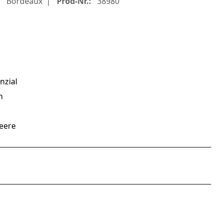
Bordeaux
Prod-Nr.:
38980
nzial
h
eere