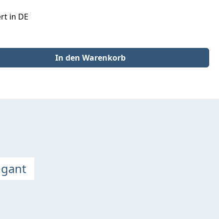
rt in DE
der benutze die Schaltflächen um die Anzahl zu erhöhen oder zu redu
In den Warenkorb
egant