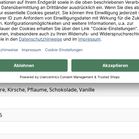
Reybier S.A. Récoltant à Cos S, 33180 Saint-Estèphe - Fran
ulfite
l.
x
e, Kirsche, Pflaume, Schokolade, Vanille
5