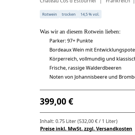
Château Cos d'Estournel
Frankreich
Rotwein
trocken
14,5 % vol.
Was wir an diesem
Rotwein
lieben:
Parker: 97+ Punkte
Bordeaux Wein mit Entwicklungspote
Körperreich, vollmundig und klassisc
Frische, rassige Walderdbeeren
Noten von Johannisbeere und Bromb
Regulärer Preis:
399,00 €
Inhalt:
0.75 Liter
(532,00 € / 1 Liter)
Preise inkl. MwSt. zzgl. Versandkosten