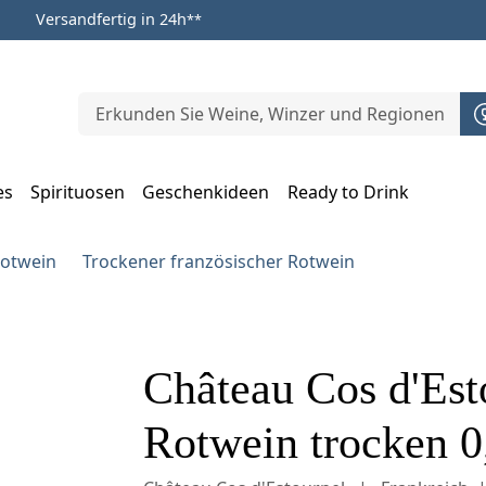
Versandfertig in 24h
**
es
Spirituosen
Geschenkideen
Ready to Drink
m Öffnen, Escape zum Schließen
Rotwein
Trockener französischer Rotwein
Château Cos d'Est
Rotwein trocken 0,