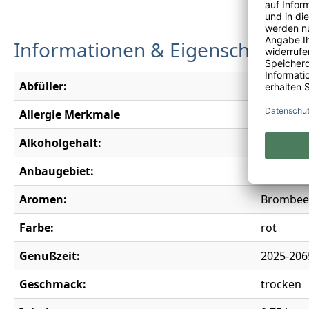
Informationen & Eigenschaften
Abfüller:
Domaines 
Allergie Merkmale
Enthält S
Alkoholgehalt:
14,5 % vo
Anbaugebiet:
Bordeau
Aromen:
Brombeer
Farbe:
rot
Genußzeit:
2025-206
Geschmack:
trocken