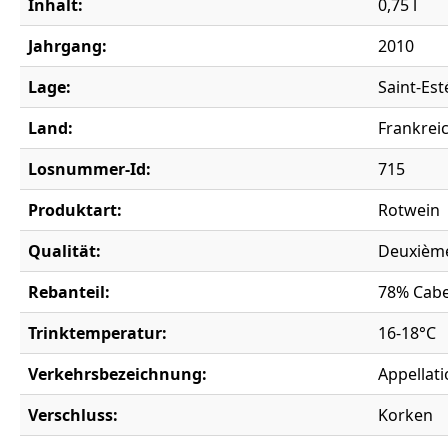
Inhalt:
0,75 l
Jahrgang:
2010
Lage:
Saint-Es
Land:
Frankrei
Losnummer-Id:
715
Produktart:
Rotwein
Qualität:
Deuxième
Rebanteil:
78% Cabe
Trinktemperatur:
16-18°C
Verkehrsbezeichnung:
Appellati
Verschluss:
Korken