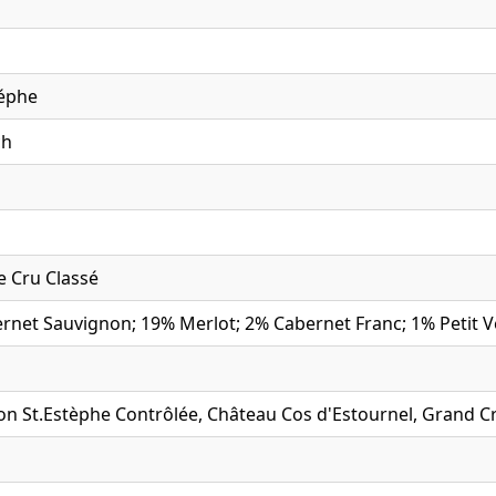
téphe
ch
 Cru Classé
rnet Sauvignon; 19% Merlot; 2% Cabernet Franc; 1% Petit 
on St.Estèphe Contrôlée, Château Cos d'Estournel, Grand Cr