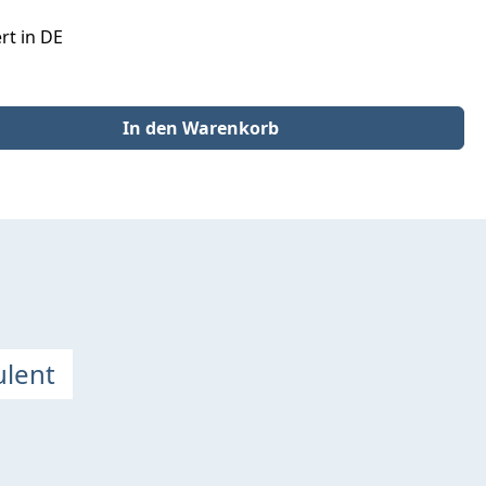
rt in DE
der benutze die Schaltflächen um die Anzahl zu erhöhen oder zu redu
In den Warenkorb
ulent