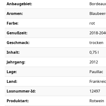
Anbaugebiet:
Bordeau
Aromen:
Blaubeere
Farbe:
rot
Genußzeit:
2018-204
Geschmack:
trocken
Inhalt:
0,75 l
Jahrgang:
2012
Lage:
Pauillac
Land:
Frankrei
Losnummer-Id:
12497
Produktart:
Rotwein