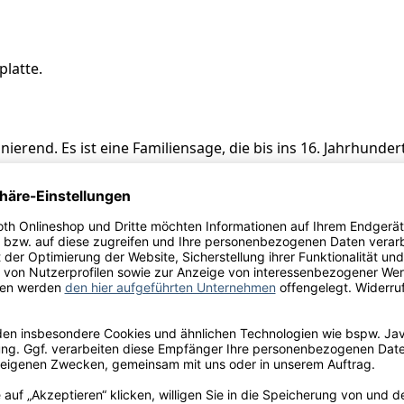
platte.
nierend. Es ist eine Familiensage, die bis ins 16. Jahrhun
 Jahrhundert ist der Grundbesitz des Schlosses in Händen e
sitzern, der Familie Borie. Die Familie Borie führt dieses 
 das Schloss. Er vererbte diesen Grundbesitz an seinen ält
ne älteste Tochter mit an seiner Seite.
 Château herum dem Weinbau gelten. Das durchschnittliche 
 Cabernet Sauvignon, 20% Merlot und 5% Cabernet Franc.