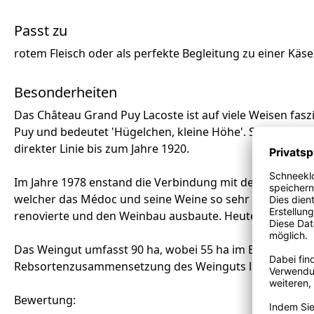
Passt zu
rotem Fleisch oder als perfekte Begleitung zu einer Käse
Besonderheiten
Das Château Grand Puy Lacoste ist auf viele Weisen faszi
Puy und bedeutet 'Hügelchen, kleine Höhe'. Seit dem 16.
direkter Linie bis zum Jahre 1920.
Im Jahre 1978 enstand die Verbindung mit den heutigen Be
welcher das Médoc und seine Weine so sehr liebt, erwarb
renovierte und den Weinbau ausbaute. Heute arbeitet sei
Das Weingut umfasst 90 ha, wobei 55 ha im Block um das
Rebsortenzusammensetzung des Weinguts liegt bei 75%
Bewertung: