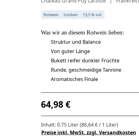
Château Grand Puy Lacoste
Frankreic
Rotwein
trocken
13,5 % vol.
Was wir an diesem
Rotwein
lieben:
Struktur und Balance
Von guter Länge
Bukett reifer dunkler Früchte
Runde, geschmeidige Tannine
Aromatisches Finale
Regulärer Preis:
64,98 €
Inhalt:
0.75 Liter
(86,64 € / 1 Liter)
Preise inkl. MwSt. zzgl. Versandkosten