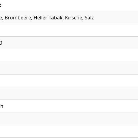
x
, Brombeere, Heller Tabak, Kirsche, Salz
0
ch