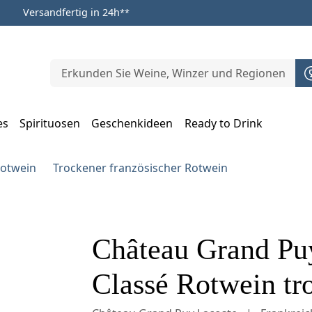
Versandfertig in 24h
**
es
Spirituosen
Geschenkideen
Ready to Drink
m Öffnen, Escape zum Schließen
Rotwein
Trockener französischer Rotwein
Château Grand Pu
Classé Rotwein tro