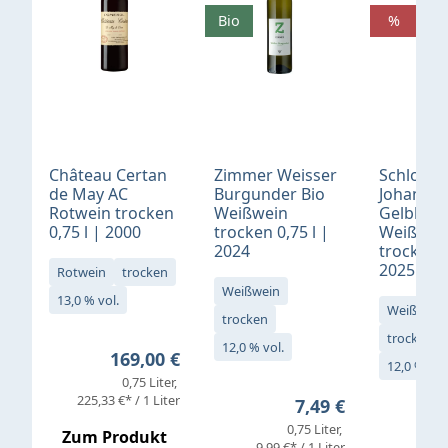
Bio
%
Château Certan
Zimmer Weisser
Schloß
de May AC
Burgunder Bio
Johannis
Rotwein trocken
Weißwein
Gelblack
0,75 l | 2000
trocken 0,75 l |
Weißwei
2024
trocken 0
2025
Rotwein
trocken
Weißwein
13,0 % vol.
Weißwein
trocken
trocken
12,0 % vol.
Regulärer Preis:
169,00 €
12,0 % vol
0,75 Liter
Verkaufs
225,33 €* / 1 Liter
Regulärer Preis:
7,49 €
0,75 Liter
Regul
16,4
Zum Produkt
9,99 €* / 1 Liter