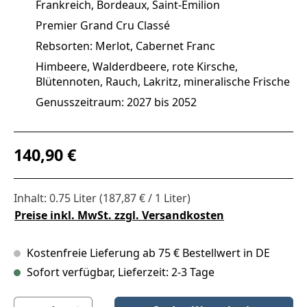
Frankreich, Bordeaux, Saint-Émilion
Premier Grand Cru Classé
Rebsorten: Merlot, Cabernet Franc
Himbeere, Walderdbeere, rote Kirsche,
Blütennoten, Rauch, Lakritz, mineralische Frische
Genusszeitraum: 2027 bis 2052
Regulärer Preis:
140,90 €
Inhalt:
0.75 Liter
(187,87 € / 1 Liter)
Preise inkl. MwSt. zzgl. Versandkosten
Kostenfreie Lieferung ab 75 € Bestellwert in DE
Sofort verfügbar, Lieferzeit: 2-3 Tage
Produkt Anzahl: Gib den gewünschten Wert ein oder benutze die S