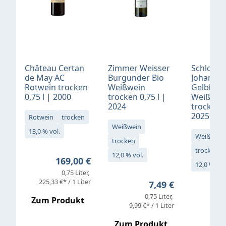
Château Certan
Zimmer Weisser
Schloß
de May AC
Burgunder Bio
Johannis
Rotwein trocken
Weißwein
Gelblack
0,75 l | 2000
trocken 0,75 l |
Weißwei
2024
trocken 0
2025
Rotwein
trocken
Weißwein
13,0 % vol.
Weißwein
trocken
trocken
12,0 % vol.
Regulärer Preis:
169,00 €
12,0 % vol
0,75 Liter
Verkaufs
225,33 €* / 1 Liter
Regulärer Preis:
7,49 €
0,75 Liter
Regul
16,4
Zum Produkt
9,99 €* / 1 Liter
Zum Produkt
vor