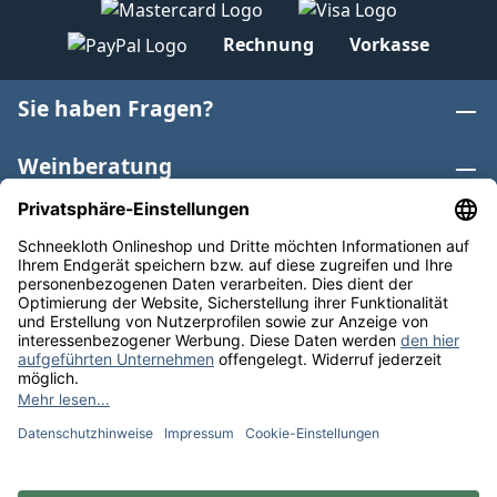
Rechnung
Vorkasse
Sie haben Fragen?
Weinberatung
Informationen
Weinkategorien
Internationaler Wein
* Alle Preise inkl. gesetzl. Mehrwertsteuer zzgl.
Versandkosten
und ggf. Nachnahmegebühren, wenn nicht
anders angegeben. Bioprodukte im Bio-Kontrollverfahren
bei der ABCERT AG DE-ÖKO-006 |
Cookie-Einstellungen