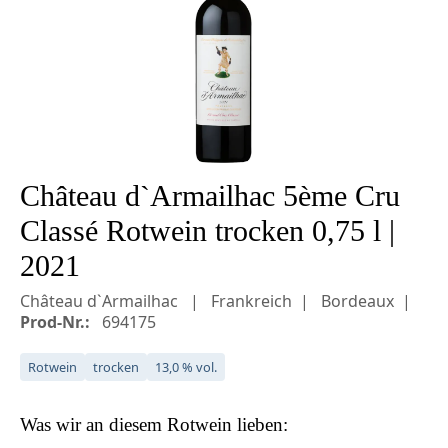
Château d`Armailhac 5ème Cru
Classé Rotwein trocken 0,75 l |
2021
Château d`Armailhac
Frankreich
Bordeaux
Prod-Nr.:
694175
Rotwein
trocken
13,0 % vol.
Was wir an diesem
Rotwein
lieben: