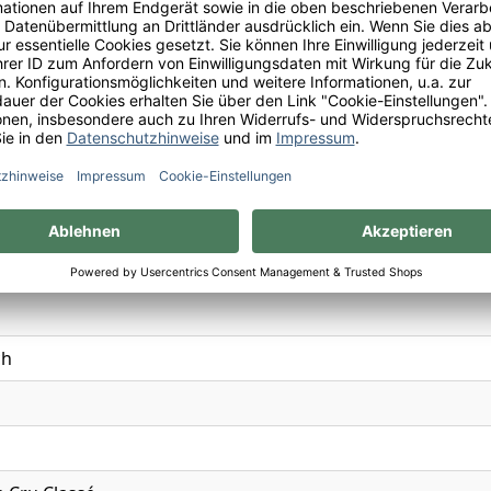
, Cassis, Graphit, Lakritz, Lavendel, Oregano, Pflaume, Sc
0
ch