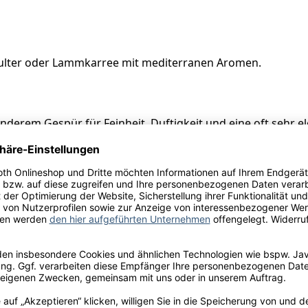
lter oder Lammkarree mit mediterranen Aromen.
derem Gespür für Feinheit, Duftigkeit und eine oft sehr el
âteau d`Issan, Chem. de la Ménagerie, 33460 Margaux-Cant
ulfite
l.
x