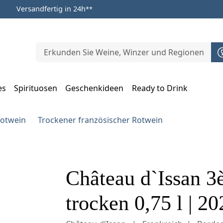
Versandfertig in 24h
**
es
Spirituosen
Geschenkideen
Ready to Drink
m Öffnen, Escape zum Schließen
Rotwein
Trockener französischer Rotwein
Château d`Issan 3
trocken 0,75 l | 20