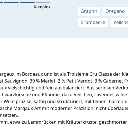
Graphit
Oregano
Brombeere
Veilch
gaux im Bordeaux und ist als Troisième Cru Classé der Klas
 Sauvignon, 39 % Merlot, 2 % Petit Verdot, 3 % Cabernet 
aux vielschichtig und fein ausbalanciert: Aus seriösen Ve
hwarzkirsche und Pflaume, dazu Veilchen, Lavendel, wilde Kr
Wein präzise, saftig und strukturiert, mit feinen, harmon
ische Margaux-Art mit moderner Präzision: nicht überladen, 
ansetzen.
amm, etwa zu Lammrücken mit Kräuterkruste, geschmorte