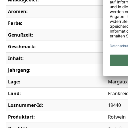
Aromen:
Brombeere
Farbe:
rot
Genußzeit:
2027-205
Geschmack:
trocken
Inhalt:
0,75 l
Jahrgang:
2020
Lage:
Margaux
Land:
Frankrei
Losnummer-Id:
19440
Produktart:
Rotwein