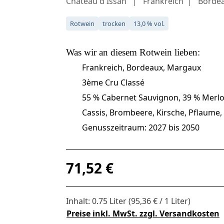
Château d'Issan
Frankreich
Borde
Rotwein
trocken
13,0 % vol.
Was wir an diesem
Rotwein
lieben:
Frankreich, Bordeaux, Margaux
3ème Cru Classé
55 % Cabernet Sauvignon, 39 % Merlot
Cassis, Brombeere, Kirsche, Pflaume, 
Genusszeitraum: 2027 bis 2050
Regulärer Preis:
71,52 €
Inhalt:
0.75 Liter
(95,36 € / 1 Liter)
Preise inkl. MwSt. zzgl. Versandkosten