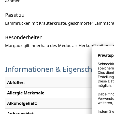
Aromen.
Passt zu
Lammrücken mit Kräuterkruste, geschmorter Lammschu
Besonderheiten
Margaux gilt innerhalb des Médoc als Herkunft mit beson
Informationen & Eigenschaften
Abfüller:
SC du Ch
Allergie Merkmale
Enthält S
Alkoholgehalt:
13,0 % vo
Anbaugebiet:
Bordeau