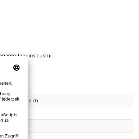
egante Tanninstruktur.
enac, Frankreich