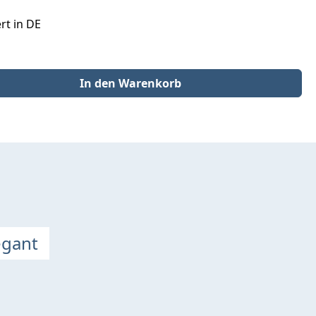
rt in DE
der benutze die Schaltflächen um die Anzahl zu erhöhen oder zu redu
In den Warenkorb
egant