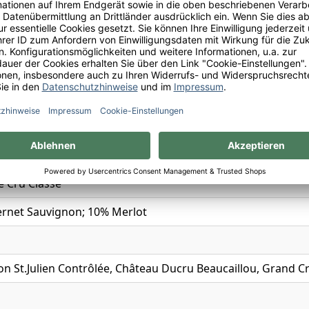
en
ch
 Cru Classé
rnet Sauvignon; 10% Merlot
on St.Julien Contrôlée, Château Ducru Beaucaillou, Grand C