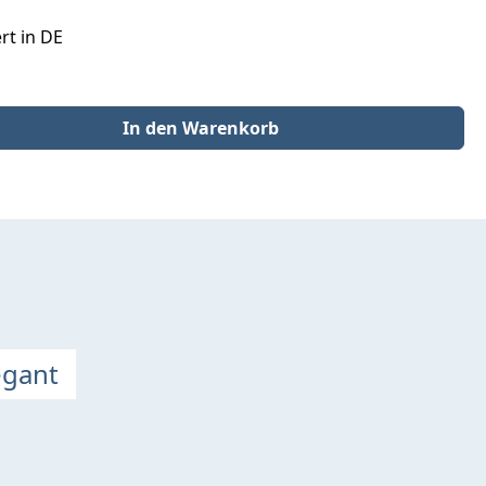
rt in DE
der benutze die Schaltflächen um die Anzahl zu erhöhen oder zu redu
In den Warenkorb
egant