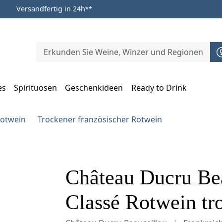
Versandfertig in 24h
**
es
Spirituosen
Geschenkideen
Ready to Drink
m Öffnen, Escape zum Schließen
Rotwein
Trockener französischer Rotwein
Château Ducru Be
Classé Rotwein tro