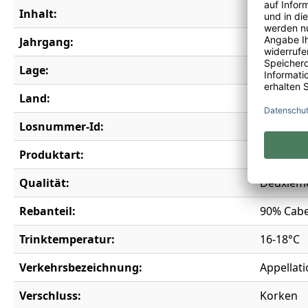
Inhalt:
0,75 l
Jahrgang:
2010
Lage:
Saint-Juli
Land:
Frankrei
Losnummer-Id:
907
Produktart:
Rotwein
Qualität:
Deuxième
Rebanteil:
90% Cabe
Trinktemperatur:
16-18°C
Verkehrsbezeichnung:
Appellati
Verschluss:
Korken