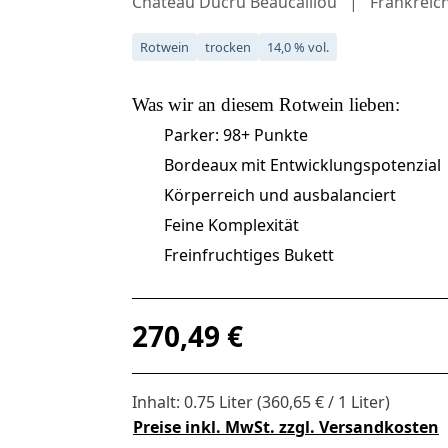
Château Ducru Beaucaillou
Frankreic
Rotwein
trocken
14,0 % vol.
Was wir an diesem
Rotwein
lieben:
Parker: 98+ Punkte
Bordeaux mit Entwicklungspotenzial
Körperreich und ausbalanciert
Feine Komplexität
Freinfruchtiges Bukett
Regulärer Preis:
270,49 €
Inhalt:
0.75 Liter
(360,65 € / 1 Liter)
Preise inkl. MwSt. zzgl. Versandkosten