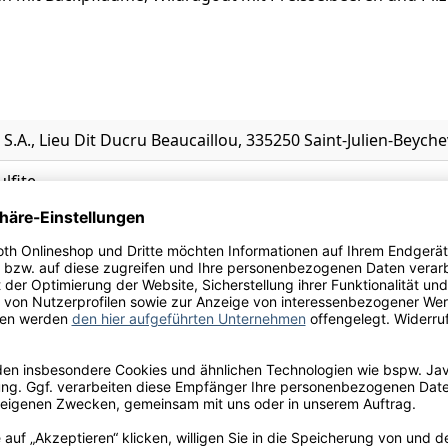
ie S.A., Lieu Dit Ducru Beaucaillou, 335250 Saint-Julien-Beyche
ulfite
l.
x
e, Schwarzkirsche, Trockenpflaume, Zeder/Zigarrenkiste, Z
5