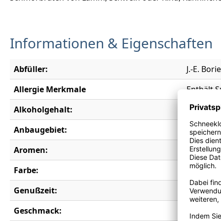
Informationen & Eigenschaften
Abfüller:
J.-E. Bor
Allergie Merkmale
Enthält S
Alkoholgehalt:
14,0 % vo
Anbaugebiet:
Bordeau
Aromen:
Blaubeer
Farbe:
rot
Genußzeit:
2018-204
Geschmack:
trocken