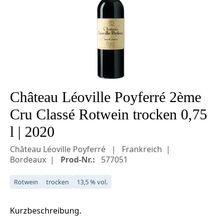
Château Léoville Poyferré 2ème
Cru Classé Rotwein trocken 0,75
l | 2020
Château Léoville Poyferré
Frankreich
Bordeaux
Prod-Nr.:
577051
Rotwein
trocken
13,5 % vol.
Kurzbeschreibung.