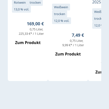
2025
Rotwein
trocken
Weißwein
13,0 % vol.
Weißwein
trocken
trocken
12,0 % vol.
Regulärer Preis:
169,00 €
12,0 % vol
0,75 Liter
Verkaufs
225,33 €* / 1 Liter
Regulärer Preis:
7,49 €
0,75 Liter
Regul
16,4
Zum Produkt
9,99 €* / 1 Liter
Zum Produkt
vor
19,79 
Zum P