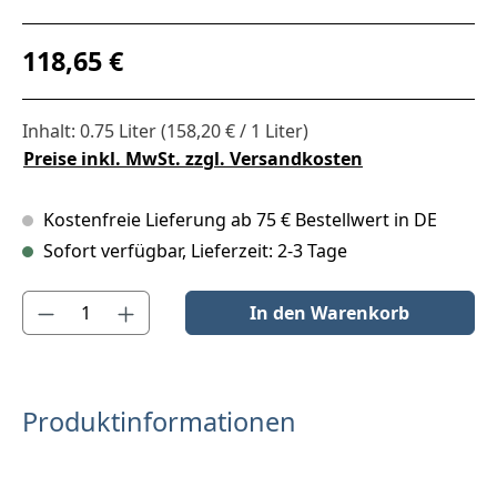
Regulärer Preis:
118,65 €
Inhalt:
0.75 Liter
(158,20 € / 1 Liter)
Preise inkl. MwSt. zzgl. Versandkosten
Kostenfreie Lieferung ab 75 € Bestellwert in DE
Sofort verfügbar, Lieferzeit: 2-3 Tage
Produkt Anzahl: Gib den gewünschten Wert ein oder benutze die S
In den Warenkorb
Produktinformationen