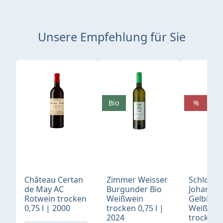
Unsere Empfehlung für Sie
Produktgalerie überspringen
Bio
%
Château Certan
Zimmer Weisser
Schloß
de May AC
Burgunder Bio
Johannis
Rotwein trocken
Weißwein
Gelblack
0,75 l | 2000
trocken 0,75 l |
Weißwei
2024
trocken 0