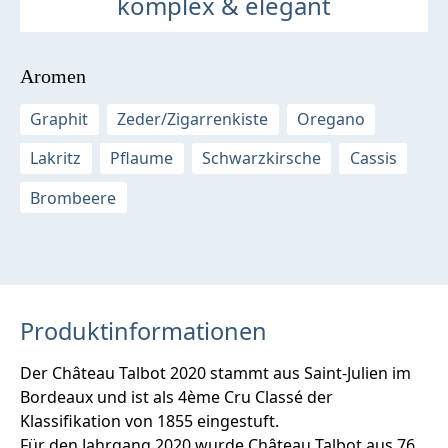
komplex & elegant
Aromen
Graphit
Zeder/Zigarrenkiste
Oregano
Lakritz
Pflaume
Schwarzkirsche
Cassis
Brombeere
Produktinformationen
Der Château Talbot 2020 stammt aus Saint-Julien im
Bordeaux und ist als 4ème Cru Classé der
Klassifikation von 1855 eingestuft.
Für den Jahrgang 2020 wurde Château Talbot aus 76