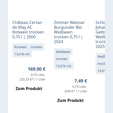
Château Certan
Zimmer Weisser
Schloß
de May AC
Burgunder Bio
Johannis
Rotwein trocken
Weißwein
Gelblack
0,75 l | 2000
trocken 0,75 l |
Weißwei
2024
trocken 0
2025
Rotwein
trocken
Weißwein
13,0 % vol.
Weißwein
trocken
trocken
12,0 % vol.
Regulärer Preis:
169,00 €
12,0 % vol
0,75 Liter
Verkaufs
225,33 €* / 1 Liter
Regulärer Preis:
7,49 €
0,75 Liter
Regul
16,4
Zum Produkt
9,99 €* / 1 Liter
Zum Produkt
vor
19,79 