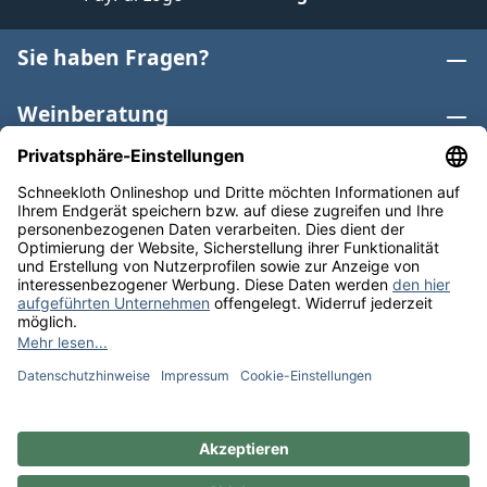
Sie haben Fragen?
Weinberatung
Informationen
Weinkategorien
Internationaler Wein
* Alle Preise inkl. gesetzl. Mehrwertsteuer zzgl.
Versandkosten
und ggf. Nachnahmegebühren, wenn nicht
anders angegeben. Bioprodukte im Bio-Kontrollverfahren
bei der ABCERT AG DE-ÖKO-006 |
Cookie-Einstellungen
** Kostenfreie Lieferung ab 75 € Bestellwert in DE. Werktags