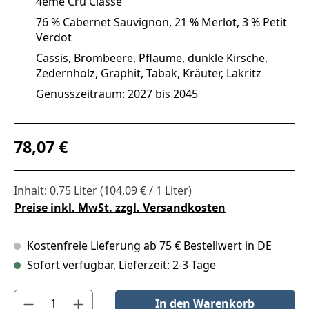
4ème Cru Classé
76 % Cabernet Sauvignon, 21 % Merlot, 3 % Petit
Verdot
Cassis, Brombeere, Pflaume, dunkle Kirsche,
Zedernholz, Graphit, Tabak, Kräuter, Lakritz
Genusszeitraum: 2027 bis 2045
Regulärer Preis:
78,07 €
Inhalt:
0.75 Liter
(104,09 € / 1 Liter)
Preise inkl. MwSt. zzgl. Versandkosten
Kostenfreie Lieferung ab 75 € Bestellwert in DE
Sofort verfügbar, Lieferzeit: 2-3 Tage
Produkt Anzahl: Gib den gewünschten Wert ein oder benutze die S
In den Warenkorb