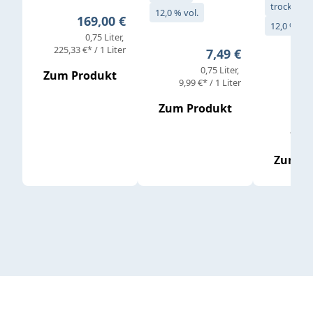
trocken
12,0 % vol.
Regulärer Preis:
169,00 €
12,0 % vol
0,75 Liter
Verkaufs
225,33 €* / 1 Liter
Regulärer Preis:
7,49 €
0,75 Liter
Regul
16,4
Zum Produkt
9,99 €* / 1 Liter
Zum Produkt
vor
19,79 
Zum P