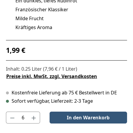
Ein dunkles, tiefes Rubinrot
Französischer Klassiker
Milde Frucht
Kräftiges Aroma
Regulärer Preis:
1,99 €
Inhalt:
0.25 Liter
(7,96 € / 1 Liter)
Preise inkl. MwSt. zzgl. Versandkosten
Kostenfreie Lieferung ab 75 € Bestellwert in DE
Sofort verfügbar, Lieferzeit: 2-3 Tage
Produkt Anzahl: Gib den gewünschten Wert ein oder benutze die S
In den Warenkorb