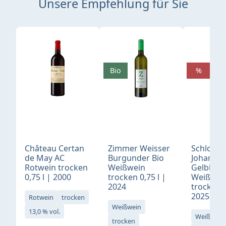
Unsere Empfehlung für Sie
Produktgalerie überspringen
Bio
%
Château Certan
Zimmer Weisser
Schloß
de May AC
Burgunder Bio
Johannis
Rotwein trocken
Weißwein
Gelblack
0,75 l | 2000
trocken 0,75 l |
Weißwei
2024
trocken 0
2025
Rotwein
trocken
Weißwein
13,0 % vol.
Weißwein
trocken