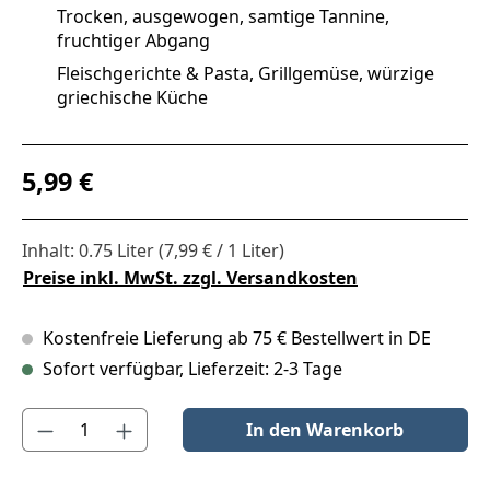
Trocken, ausgewogen, samtige Tannine,
fruchtiger Abgang
Fleischgerichte & Pasta, Grillgemüse, würzige
griechische Küche
Regulärer Preis:
5,99 €
Inhalt:
0.75 Liter
(7,99 € / 1 Liter)
Preise inkl. MwSt. zzgl. Versandkosten
Kostenfreie Lieferung ab 75 € Bestellwert in DE
Sofort verfügbar, Lieferzeit: 2-3 Tage
Produkt Anzahl: Gib den gewünschten Wert ein oder benutze die S
In den Warenkorb