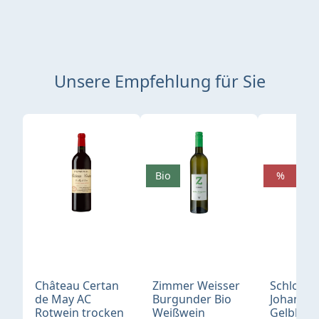
Unsere Empfehlung für Sie
Produktgalerie überspringen
Bio
%
Château Certan
Zimmer Weisser
Schloß
de May AC
Burgunder Bio
Johannis
Rotwein trocken
Weißwein
Gelblack