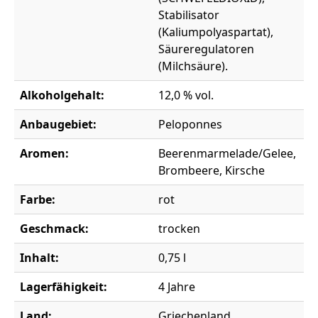
Stabilisator
(Kaliumpolyaspartat),
Säureregulatoren
(Milchsäure).
Alkoholgehalt:
12,0 % vol.
Anbaugebiet:
Peloponnes
Aromen:
Beerenmarmelade/Gelee,
Brombeere, Kirsche
Farbe:
rot
Geschmack:
trocken
Inhalt:
0,75 l
Lagerfähigkeit:
4 Jahre
Land:
Griechenland