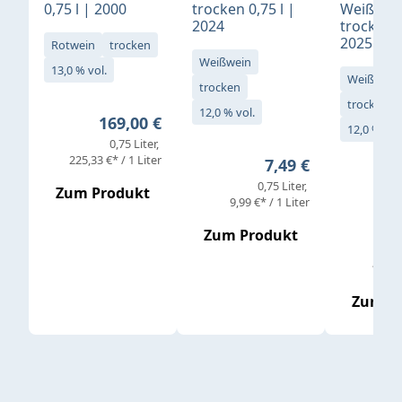
0,75 l | 2000
trocken 0,75 l |
Weißwei
2024
trocken 0
2025
Rotwein
trocken
Weißwein
13,0 % vol.
Weißwein
trocken
trocken
12,0 % vol.
Regulärer Preis:
169,00 €
12,0 % vol
0,75 Liter
Verkaufs
225,33 €* / 1 Liter
Regulärer Preis:
7,49 €
0,75 Liter
Regul
16,4
Zum Produkt
9,99 €* / 1 Liter
Zum Produkt
vor
19,79 
Zum P