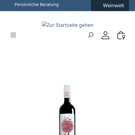
Persönliche Beratung
Weinwelt
Zum Hauptinhalt springen
Zur Suche springen
Zur Hauptnavigation springen
Verwenden Sie die Pfeiltasten zur Navigation, Enter zu
Bildergalerie überspringen