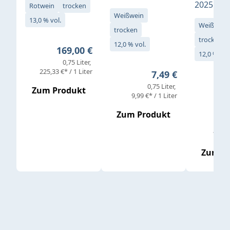
2025
Rotwein
trocken
Weißwein
13,0 % vol.
Weißwein
trocken
trocken
12,0 % vol.
Regulärer Preis:
169,00 €
12,0 % vol
0,75 Liter
Verkaufs
225,33 €* / 1 Liter
Regulärer Preis:
7,49 €
0,75 Liter
Regul
16,4
Zum Produkt
9,99 €* / 1 Liter
Zum Produkt
vor
19,79 
Zum P