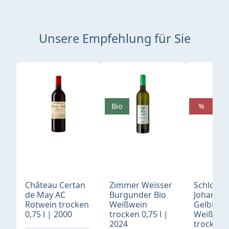
Unsere Empfehlung für Sie
Produktgalerie überspringen
Bio
%
Château Certan
Zimmer Weisser
Schloß
de May AC
Burgunder Bio
Johannis
Rotwein trocken
Weißwein
Gelblack
0,75 l | 2000
trocken 0,75 l |
Weißwei
2024
trocken 0