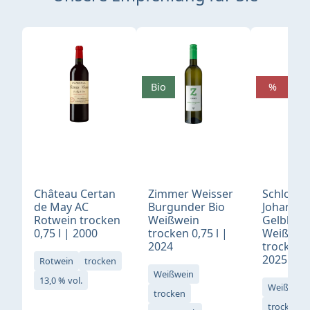
Produktgalerie überspringen
Bio
%
Château Certan
Zimmer Weisser
Schloß
de May AC
Burgunder Bio
Johannis
Rotwein trocken
Weißwein
Gelblack
0,75 l | 2000
trocken 0,75 l |
Weißwei
2024
trocken 0
2025
Rotwein
trocken
Weißwein
13,0 % vol.
Weißwein
trocken
trocken