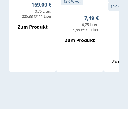
12,0 % vol.
Regulärer Preis:
169,00 €
12,0 % vol
0,75 Liter
Verkaufs
225,33 €* / 1 Liter
Regulärer Preis:
7,49 €
0,75 Liter
Regul
16,4
Zum Produkt
9,99 €* / 1 Liter
Zum Produkt
vor
19,79 
Zum P