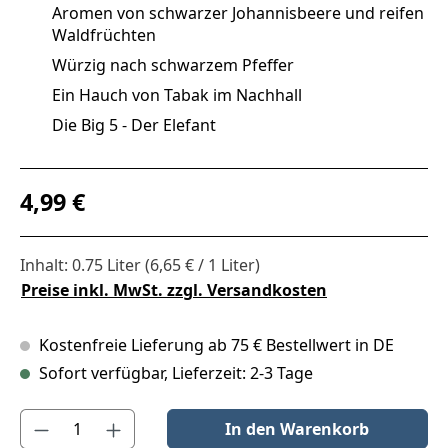
Aromen von schwarzer Johannisbeere und reifen
Waldfrüchten
Würzig nach schwarzem Pfeffer
Ein Hauch von Tabak im Nachhall
Die Big 5 - Der Elefant
Regulärer Preis:
4,99 €
Inhalt:
0.75 Liter
(6,65 € / 1 Liter)
Preise inkl. MwSt. zzgl. Versandkosten
Kostenfreie Lieferung ab 75 € Bestellwert in DE
Sofort verfügbar, Lieferzeit: 2-3 Tage
Produkt Anzahl: Gib den gewünschten Wert ein oder benutze die S
In den Warenkorb