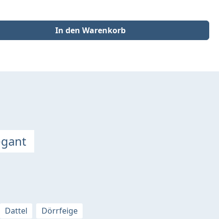
der benutze die Schaltflächen um die Anzahl zu erhöhen oder zu redu
In den Warenkorb
egant
Dattel
Dörrfeige