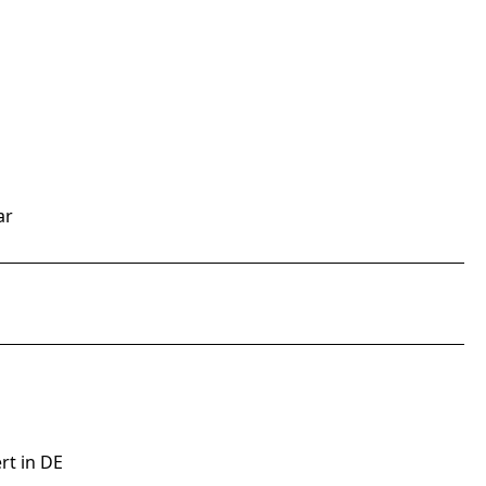
ar
rt in DE