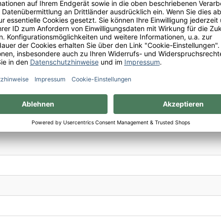
twein mit geographischer Herkunft
ción de Origen Jerez Sherry, Medium Sweet, Product of Sp
chluss