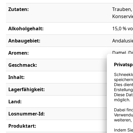
Zutaten:
Trauben, 
Konservi
Alkoholgehalt:
15,0 % vo
Anbaugebiet:
Andalusi
Aromen:
Dattel, D
Geschmack:
lieblich
Inhalt:
0,75 l
Lagerfähigkeit:
10 Jahre
Land:
Spanien
Losnummer-Id:
19462
Produktart:
Sherry