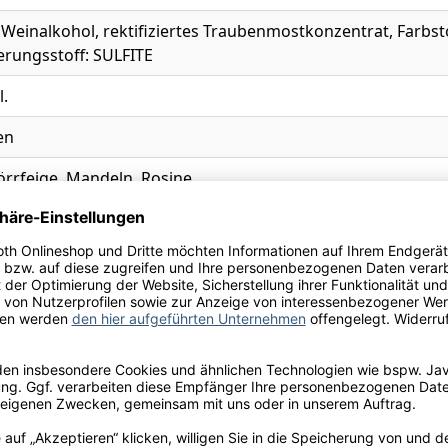
Weinalkohol, rektifiziertes Traubenmostkonzentrat, Farbst
erungsstoff: SULFITE
l.
en
örrfeige, Mandeln, Rosine