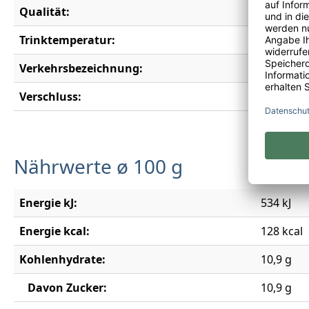
Qualität:
Qualitäs
Trinktemperatur:
10-12°C
Verkehrsbezeichnung:
Denomina
Verschluss:
Drehvers
Nährwerte ø 100 g
Energie kJ:
534 kJ
Energie kcal:
128 kcal
Kohlenhydrate:
10,9 g
Davon Zucker:
10,9 g