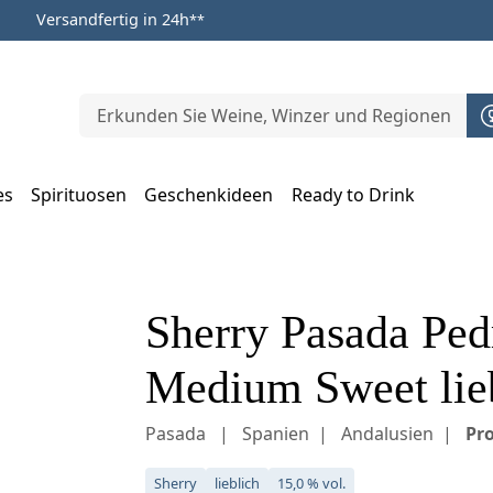
Versandfertig in 24h
**
es
Spirituosen
Geschenkideen
Ready to Drink
m Öffnen, Escape zum Schließen
Sherry Pasada Pe
Medium Sweet lieb
Pasada
Spanien
Andalusien
Pro
Sherry
lieblich
15,0 % vol.