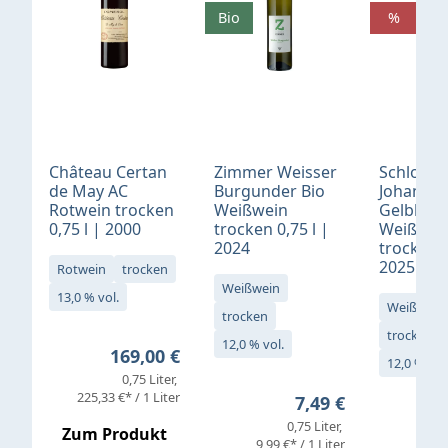
Bio
%
Château Certan
Zimmer Weisser
Schloß
de May AC
Burgunder Bio
Johannis
Rotwein trocken
Weißwein
Gelblack
0,75 l | 2000
trocken 0,75 l |
Weißwei
2024
trocken 0
2025
Rotwein
trocken
Weißwein
13,0 % vol.
Weißwein
trocken
trocken
12,0 % vol.
Regulärer Preis:
169,00 €
12,0 % vol
0,75 Liter
Verkaufs
225,33 €* / 1 Liter
Regulärer Preis:
7,49 €
0,75 Liter
Regul
16,4
Zum Produkt
9,99 €* / 1 Liter