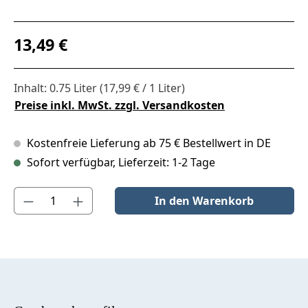
Regulärer Preis:
13,49 €
Inhalt:
0.75 Liter
(17,99 € / 1 Liter)
Preise inkl. MwSt. zzgl. Versandkosten
Kostenfreie Lieferung ab 75 € Bestellwert in DE
Sofort verfügbar, Lieferzeit: 1-2 Tage
Produkt Anzahl: Gib den gewünschten Wert ein oder benutze die S
In den Warenkorb