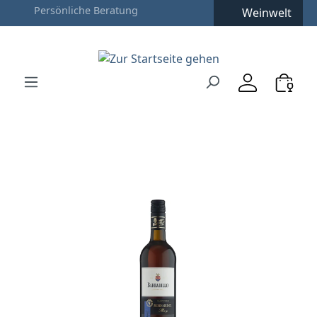
Weinwelt
Zum Hauptinhalt springen
Zur Suche springen
Zur Hauptnavigation springen
Verwenden Sie die Pfeiltasten zur Navigation, Enter zu
Bildergalerie überspringen