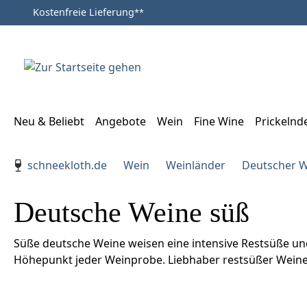
Kostenfreie Lieferung
**
Zum Hauptinhalt springen
Zur Suche springen
Zur Hauptnavigation springen
Neu & Beliebt
Angebote
Wein
Fine Wine
Prickelnd
Verwenden Sie die Pfeiltasten zur Navigation, Enter zu
schneekloth.de
Wein
Weinländer
Deutscher 
Deutsche Weine süß
Süße deutsche Weine weisen eine intensive Restsüße und
Höhepunkt jeder Weinprobe. Liebhaber restsüßer Weine