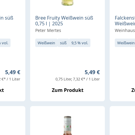
in süß
Bree Fruity Weißwein süß
Falckens
0,75 l | 2025
Weißwein
Peter Mertes
Weinhaus
 vol.
Weißwein
süß
9,5 % vol.
Weißwein
Regulärer Preis:
Regulärer Preis:
5,49 €
5,49 €
 €* / 1 Liter
0,75 Liter
7,32 €* / 1 Liter
kt
Zum Produkt
Z