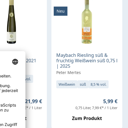
Neu
olf Silvaner
Maybach Riesling süß &
süß 0,375 l | 2021
fruchtig Weißwein süß 0,75 l
| 2025
öster-Wolf
Peter Mertes
süß
7,5 % vol.
Weißwein
süß
8,5 % vol.
Regulärer Preis:
Regulärer 
21,99 €
5,99 €
,38 Liter
58,64 €* / 1 Liter
0,75 Liter
7,99 €* / 1 Liter
um Produkt
Zum Produkt