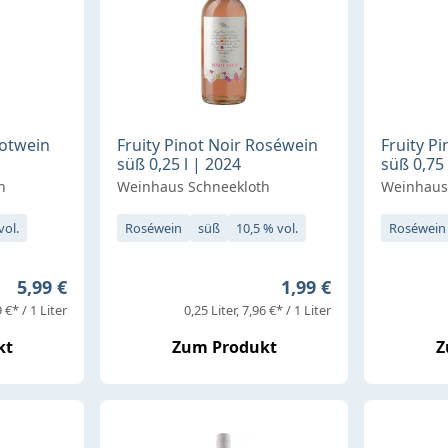
Rotwein
Fruity Pinot Noir Roséwein
Fruity P
süß 0,25 l | 2024
süß 0,75 
h
Weinhaus Schneekloth
Weinhaus
vol.
Roséwein
süß
10,5 % vol.
Roséwein
Regulärer Preis:
Regulärer Preis:
5,99 €
1,99 €
 €* / 1 Liter
0,25 Liter
7,96 €* / 1 Liter
kt
Zum Produkt
Z