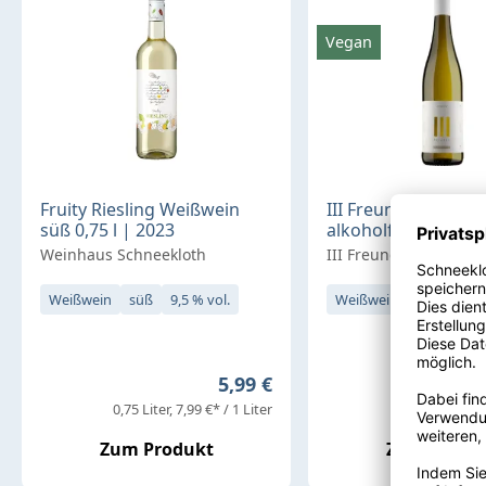
Vegan
Fruity Riesling Weißwein
III Freunde Rieslin
süß 0,75 l | 2023
alkoholfrei süß 0,75
Weinhaus Schneekloth
III Freunde
Weißwein
süß
9,5 % vol.
Weißwein
süß
0,0 
Regulärer Preis:
5,99 €
0,75 Liter
7,99 €* / 1 Liter
0,75 Liter
13,32
Zum Produkt
Zum Produ