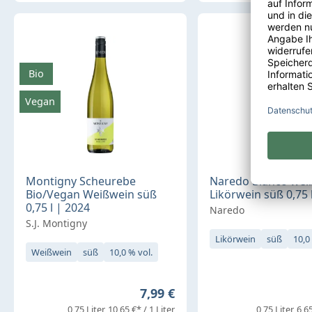
Bio
Vegan
Montigny Scheurebe
Naredo Bianco wei
Bio/Vegan Weißwein süß
Likörwein süß 0,75 
0,75 l | 2024
Naredo
S.J. Montigny
Likörwein
süß
10,0
Weißwein
süß
10,0 % vol.
Regulärer Preis:
7,99 €
0,75 Liter
10,65 €* / 1 Liter
0,75 Liter
6,65