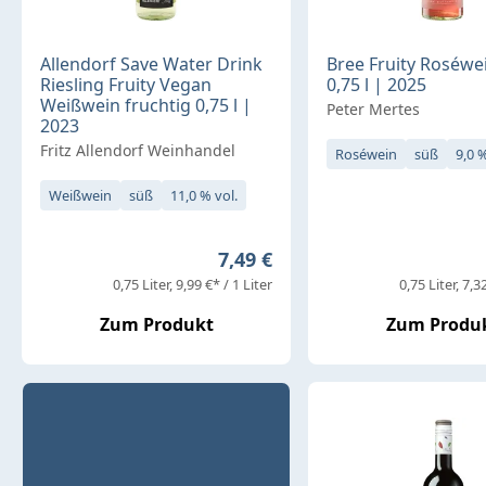
Allendorf Save Water Drink
Bree Fruity Roséwe
Riesling Fruity Vegan
0,75 l | 2025
Weißwein fruchtig 0,75 l |
Peter Mertes
2023
Fritz Allendorf Weinhandel
Roséwein
süß
9,0 %
Weißwein
süß
11,0 % vol.
Regulärer Preis:
7,49 €
0,75 Liter
9,99 €* / 1 Liter
0,75 Liter
7,32
Zum Produkt
Zum Produ