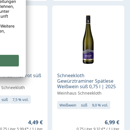
'HITZE FREI' rot süß
Schneekloth
Gewürztraminer Spätlese
Weißwein süß 0,75 l | 2025
 Schneekloth
Weinhaus Schneekloth
süß
7,5 % vol.
Weißwein
süß
9,0 % vol.
Regulärer Preis:
Regulärer 
4,49 €
6,99 €
0,75 Liter
5,99 €* / 1 Liter
0,75 Liter
9,32 €* / 1 Liter