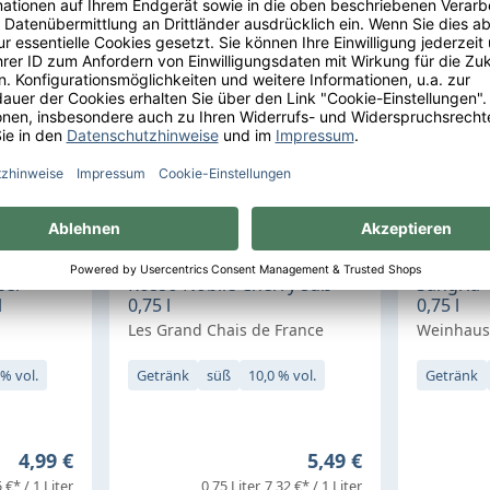
ßer
Rosso Nobile Cherry süß
Sangria 
l
0,75 l
0,75 l
Les Grand Chais de France
Weinhaus
 % vol.
Getränk
süß
10,0 % vol.
Getränk
Regulärer Preis:
Regulärer Preis:
4,99 €
5,49 €
 €* / 1 Liter
0,75 Liter
7,32 €* / 1 Liter