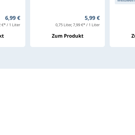
Weißwein
Regulärer Preis:
Regulärer Preis:
6,99 €
5,99 €
 €* / 1 Liter
0,75 Liter
7,99 €* / 1 Liter
kt
Zum Produkt
Z