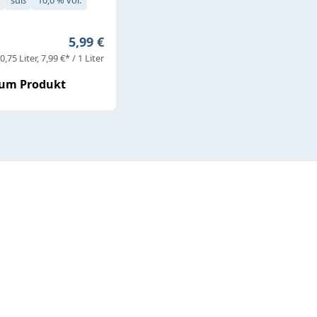
süß
10,0 % vol.
Regulärer Preis:
5,99 €
0,75 Liter
7,99 €* / 1 Liter
um Produkt