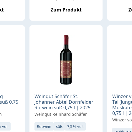
kt
Zum Produkt
Z
ng
Weingut Schäfer St.
Winzer 
süß 0,75
Johanner Abtei Dornfelder
Tal 'Jung
Rotwein süß 0,75 l | 2025
Muskatel
0,75 l | 
h
Weingut Reinhard Schäfer
Winzer vo
% vol.
Rotwein
süß
7,5 % vol.