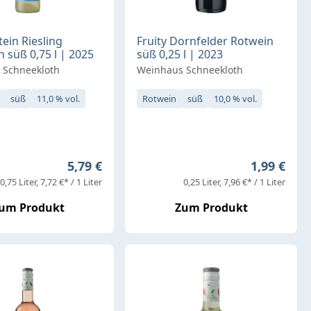
tein Riesling
Fruity Dornfelder Rotwein
 süß 0,75 l | 2025
süß 0,25 l | 2023
 Schneekloth
Weinhaus Schneekloth
süß
11,0 % vol.
Rotwein
süß
10,0 % vol.
Regulärer Preis:
Regulärer 
5,79 €
1,99 €
0,75 Liter
7,72 €* / 1 Liter
0,25 Liter
7,96 €* / 1 Liter
um Produkt
Zum Produkt