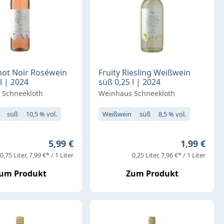
inot Noir Roséwein
Fruity Riesling Weißwein
l | 2024
süß 0,25 l | 2024
 Schneekloth
Weinhaus Schneekloth
süß
10,5 % vol.
Weißwein
süß
8,5 % vol.
Regulärer Preis:
Regulärer 
5,99 €
1,99 €
0,75 Liter
7,99 €* / 1 Liter
0,25 Liter
7,96 €* / 1 Liter
um Produkt
Zum Produkt