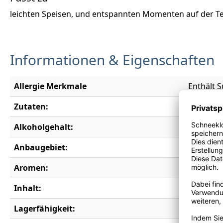
leichten Speisen, und entspannten Momenten auf der Te
Informationen & Eigenschaften
Allergie Merkmale
Enthält S
Zutaten:
60% Rhei
Alkoholgehalt:
7,0 % vol.
Anbaugebiet:
Rheinga
Aromen:
Holunder
Inhalt:
0,33 l
Lagerfähigkeit:
2 Jahre