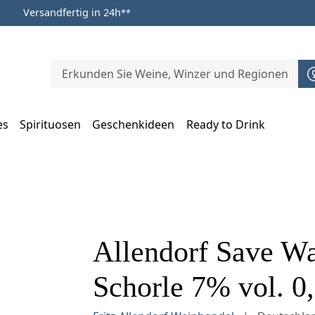
Versandfertig in 24h
**
es
Spirituosen
Geschenkideen
Ready to Drink
m Öffnen, Escape zum Schließen
Allendorf Save Wa
Schorle 7% vol. 0,