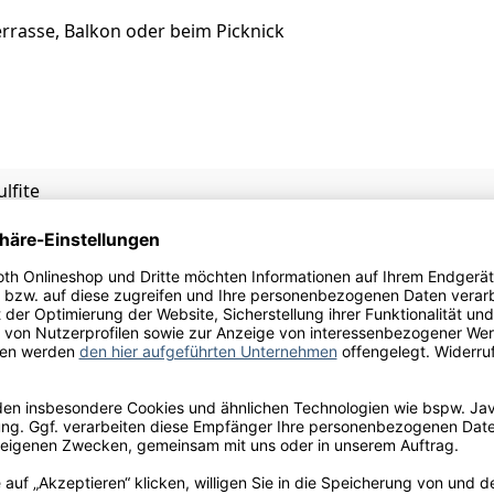
rrasse, Balkon oder beim Picknick
ulfite
ngau Riesling (SULFITE), 40% Tafelwasser mit zugesetzer K
u
blüten, grüner Apfel