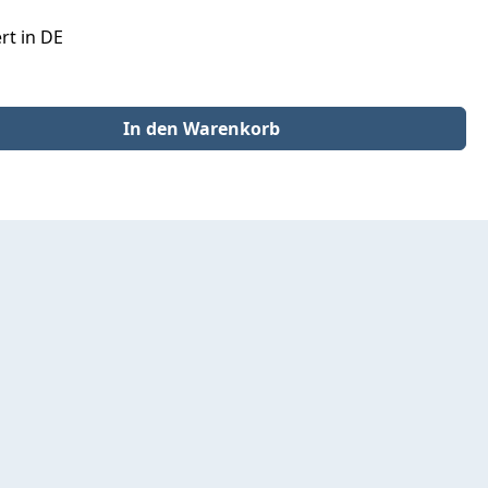
rt in DE
der benutze die Schaltflächen um die Anzahl zu erhöhen oder zu redu
In den Warenkorb