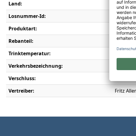
Land:
Deutschl
Losnummer-Id:
19845
Produktart:
Weinscho
Rebanteil:
Riesling
Trinktemperatur:
6-8°C
Verkehrsbezeichnung:
Deutsche
Verschluss:
Kronkor
Vertreiber:
Fritz Al