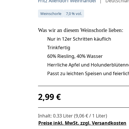
Fritz Allendorf Weinhandel
Deutschla
Weinschorle
7,0 % vol.
Was wir an diesem
Weinschorle
lieben:
Nur in 12er Schritten käuflich
Trinkfertig
60% Riesling, 40% Wasser
Herrliche Apfel und Holunderblüten
Passt zu leichten Speisen und feierli
Regulärer Preis:
2,99 €
Inhalt:
0.33 Liter
(9,06 € / 1 Liter)
Preise inkl. MwSt. zzgl. Versandkosten