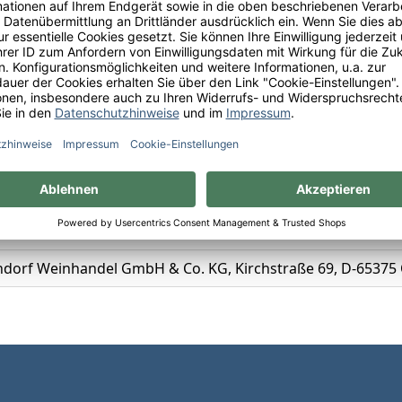
and
rle
s Erzeugnis, Weinschorle
ken
lendorf Weinhandel GmbH & Co. KG, Kirchstraße 69, D-65375