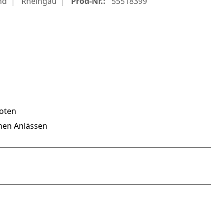
nd
Rheingau
Prod-Nr.:
55518399
noten
chen Anlässen