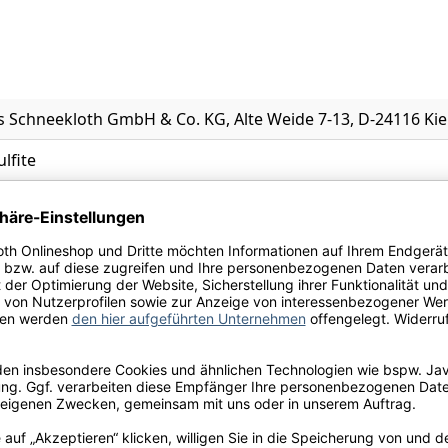
 Schneekloth GmbH & Co. KG, Alte Weide 7-13, D-24116 Kie
ulfite
l.
 Birne, Muskat, grüner Apfel