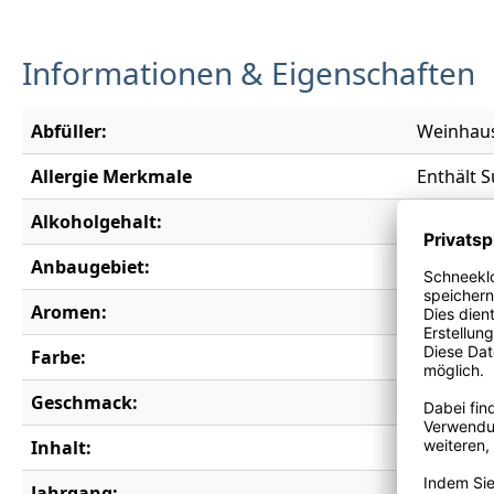
Informationen & Eigenschaften
Abfüller:
Weinhaus
Allergie Merkmale
Enthält S
Alkoholgehalt:
12,0 % vo
Anbaugebiet:
Nahe
Aromen:
Aprikose,
Farbe:
weiß
Geschmack:
feinherb
Inhalt:
0,75 l
Jahrgang:
2023