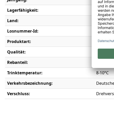
Lagerfähigkeit:
2 Jahre
Land:
Deutschl
Losnummer-Id:
15893
Produktart:
Weißwei
Qualität:
Kabinett
Rebanteil:
Kerner
Trinktemperatur:
8-10°C
Verkehrsbezeichnung:
Deutsche
Verschluss:
Drehvers