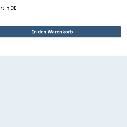
rt in DE
der benutze die Schaltflächen um die Anzahl zu erhöhen oder zu redu
In den Warenkorb