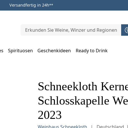
Versandfertig in 24h
**
es
Spirituosen
Geschenkideen
Ready to Drink
m Öffnen, Escape zum Schließen
Schneekloth Kerne
Schlosskapelle Wei
2023
Weinhaus Schneekloth
Deutschland