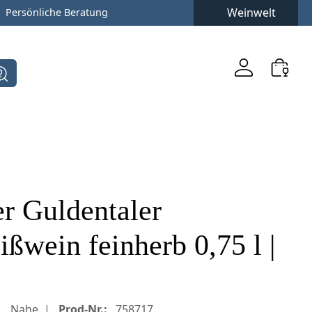
Weinwelt
Persönliche Beratung
r Guldentaler
ßwein feinherb 0,75 l |
Nahe
Prod-Nr.:
758717