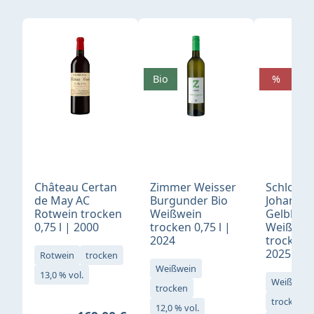
Produktgalerie überspringen
Bio
%
Château Certan
Zimmer Weisser
Schloß
de May AC
Burgunder Bio
Johannis
Rotwein trocken
Weißwein
Gelblack
0,75 l | 2000
trocken 0,75 l |
Weißwei
2024
trocken 0
2025
Rotwein
trocken
Weißwein
13,0 % vol.
Weißwein
trocken
trocken
12,0 % vol.