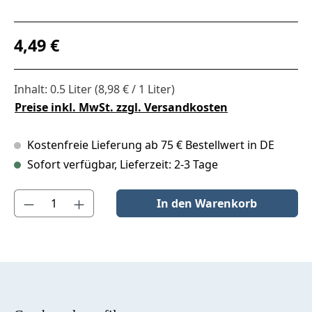
Regulärer Preis:
4,49 €
Inhalt:
0.5 Liter
(8,98 € / 1 Liter)
Preise inkl. MwSt. zzgl. Versandkosten
Kostenfreie Lieferung ab 75 € Bestellwert in DE
Sofort verfügbar, Lieferzeit: 2-3 Tage
Produkt Anzahl: Gib den gewünschten Wert ein oder benutze die S
In den Warenkorb