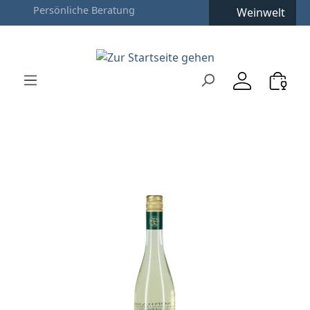
Weinwelt
Zum Hauptinhalt springen
Zur Suche springen
Zur Hauptnavigation springen
Verwenden Sie die Pfeiltasten zur Navigation, Enter zu
Bildergalerie überspringen