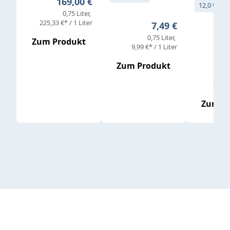
Regulärer Preis:
169,00 €
12,0 % vol
0,75 Liter
Verkaufs
225,33 €* / 1 Liter
Regulärer Preis:
7,49 €
0,75 Liter
Regul
16,4
Zum Produkt
9,99 €* / 1 Liter
Zum Produkt
vor
19,79 
Zum P