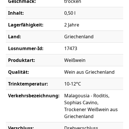
Geschmack:
trocken
Inhalt:
0,50 l
Lagerfähigkeit:
2 Jahre
Land:
Griechenland
Losnummer-Id:
17473
Produktart:
Weißwein
Qualität:
Wein aus Griechenland
Trinktemperatur:
10-12°C
Verkehrsbezeichnung:
Malagousia - Roditis,
Sophias Cavino,
Trockener Weißwein aus
Griechenland
Verschluss:
Drehverschluss