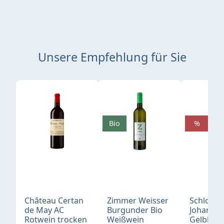
Unsere Empfehlung für Sie
Produktgalerie überspringen
Bio
%
Château Certan
Zimmer Weisser
Schloß
de May AC
Burgunder Bio
Johannis
Rotwein trocken
Weißwein
Gelblack