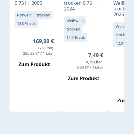
0,75 l | 2000
trocken 0,75 l |
Weißwei
2024
trocken 0
2025
Rotwein
trocken
Weißwein
13,0 % vol.
Weißwein
trocken
trocken
12,0 % vol.
Regulärer Preis:
169,00 €
12,0 % vol
0,75 Liter
Verkaufs
225,33 €* / 1 Liter
Regulärer Preis:
7,49 €
0,75 Liter
Regul
16,4
Zum Produkt
9,99 €* / 1 Liter
Zum Produkt
vor
19,79 
Zum P