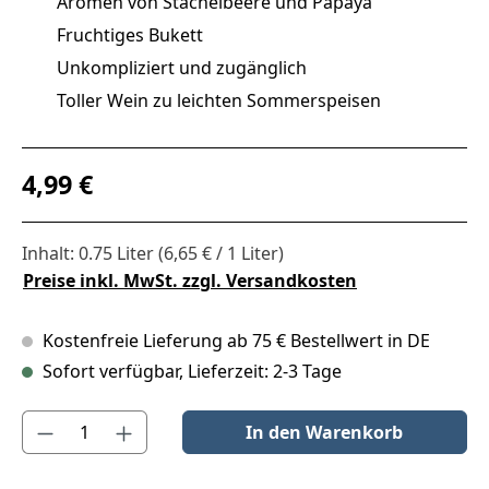
Aromen von Stachelbeere und Papaya
Fruchtiges Bukett
Unkompliziert und zugänglich
Toller Wein zu leichten Sommerspeisen
Regulärer Preis:
4,99 €
Inhalt:
0.75 Liter
(6,65 € / 1 Liter)
Preise inkl. MwSt. zzgl. Versandkosten
Kostenfreie Lieferung ab 75 € Bestellwert in DE
Sofort verfügbar, Lieferzeit: 2-3 Tage
Produkt Anzahl: Gib den gewünschten Wert ein oder benutze die S
In den Warenkorb