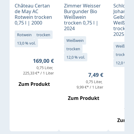
Château Certan
Zimmer Weisser
Schloß
de May AC
Burgunder Bio
Johannis
Rotwein trocken
Weißwein
Gelblack
0,75 l | 2000
trocken 0,75 l |
Weißwei
2024
trocken 0
2025
Rotwein
trocken
Weißwein
13,0 % vol.
Weißwein
trocken
trocken
12,0 % vol.
Regulärer Preis:
169,00 €
12,0 % vol
0,75 Liter
Verkaufs
225,33 €* / 1 Liter
Regulärer Preis:
7,49 €
0,75 Liter
Regul
16,4
Zum Produkt
9,99 €* / 1 Liter
Zum Produkt
vor
19,79 
Zum P