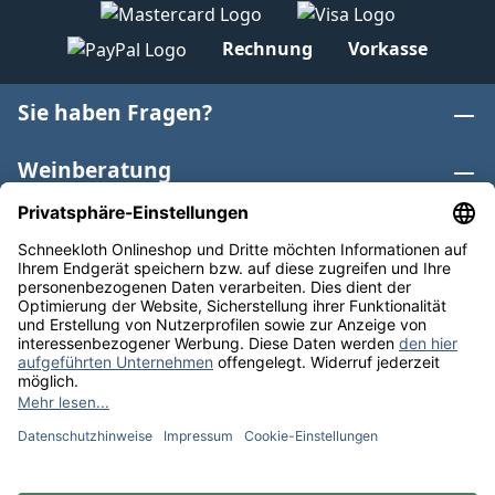
Rechnung
Vorkasse
Sie haben Fragen?
Weinberatung
Informationen
Weinkategorien
Internationaler Wein
* Alle Preise inkl. gesetzl. Mehrwertsteuer zzgl.
Versandkosten
und ggf. Nachnahmegebühren, wenn nicht
anders angegeben. Bioprodukte im Bio-Kontrollverfahren
bei der ABCERT AG DE-ÖKO-006 |
Cookie-Einstellungen