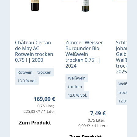
Château Certan
Zimmer Weisser
Schloß
de May AC
Burgunder Bio
Johannis
Rotwein trocken
Weißwein
Gelblack
0,75 l | 2000
trocken 0,75 l |
Weißwei
2024
trocken 0
2025
Rotwein
trocken
Weißwein
13,0 % vol.
Weißwein
trocken
trocken
12,0 % vol.
Regulärer Preis:
169,00 €
12,0 % vol
0,75 Liter
Verkaufs
225,33 €* / 1 Liter
Regulärer Preis:
7,49 €
0,75 Liter
Regul
16,4
Zum Produkt
9,99 €* / 1 Liter
Zum Produkt
vor