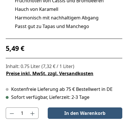
Fruchtnoten von Cassis und Brombeeren
Hauch von Karamell
Harmonisch mit nachhaltigem Abgang
Passt gut zu Tapas und Manchego
Regulärer Preis:
5,49 €
Inhalt:
0.75 Liter
(7,32 € / 1 Liter)
Preise inkl. MwSt. zzgl. Versandkosten
Kostenfreie Lieferung ab 75 € Bestellwert in DE
Sofort verfügbar, Lieferzeit: 2-3 Tage
Produkt Anzahl: Gib den gewünschten Wert ein oder benutze die S
In den Warenkorb