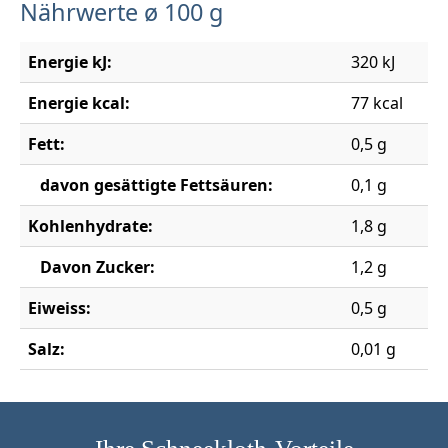
Nährwerte ø 100 g
Energie kJ:
320 kJ
Energie kcal:
77 kcal
Fett:
0,5 g
davon gesättigte Fettsäuren:
0,1 g
Kohlenhydrate:
1,8 g
Davon Zucker:
1,2 g
Eiweiss:
0,5 g
Salz:
0,01 g