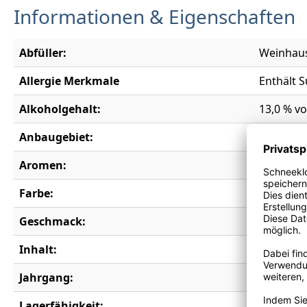
Informationen & Eigenschaften
Abfüller:
Weinhaus
Allergie Merkmale
Enthält S
Alkoholgehalt:
13,0 % vo
Anbaugebiet:
Abruzze
Aromen:
Blaubeere
Farbe:
rot
Geschmack:
trocken
Inhalt:
0,75 l
Jahrgang:
2023
Lagerfähigkeit:
5 Jahre