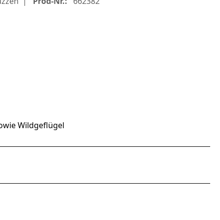
uzzen
Prod-Nr.:
662382
sowie Wildgeflügel