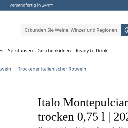
Versandfertig in 24h
**
es
Spirituosen
Geschenkideen
Ready to Drink
m Öffnen, Escape zum Schließen
otwein
Trockener italienischer Rotwein
Italo Montepulcia
trocken 0,75 l | 20