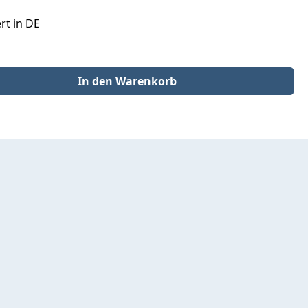
rt in DE
der benutze die Schaltflächen um die Anzahl zu erhöhen oder zu redu
In den Warenkorb