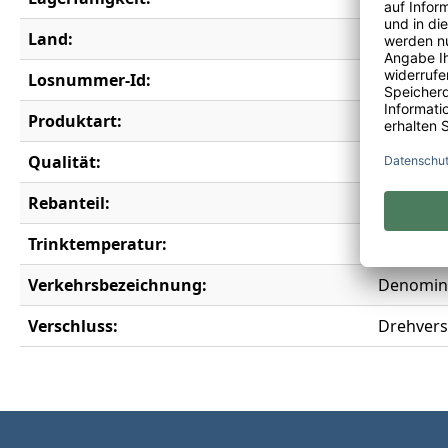
Land:
Italien
Losnummer-Id:
17317
Produktart:
Rotwein
Qualität:
Denomina
Rebanteil:
Montepu
Trinktemperatur:
16-18°C
Verkehrsbezeichnung:
Denomina
Verschluss:
Drehvers