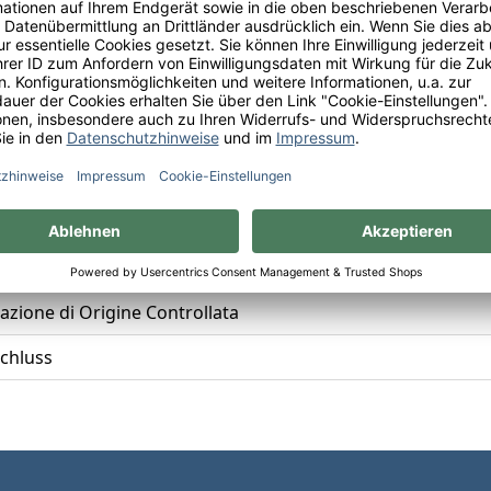
zione di Origine Controllata
lciano
zione di Origine Controllata
chluss