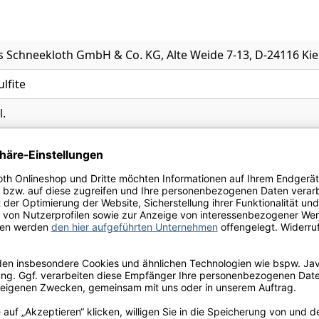
 Schneekloth GmbH & Co. KG, Alte Weide 7-13, D-24116 Kie
ulfite
l.
n
, Kirsche, Kräuter der Provence, Süßholz